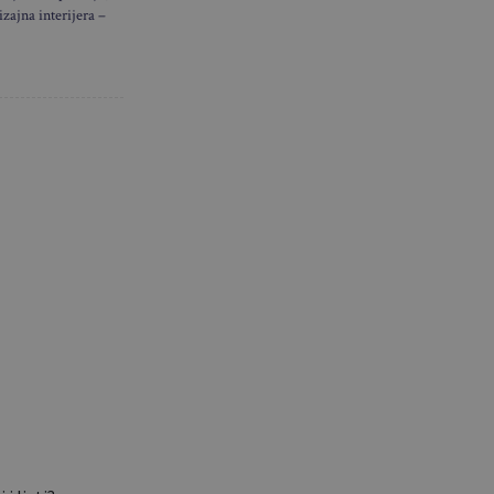
izajna interijera –
nastaju u
završavaju u
 domovima…