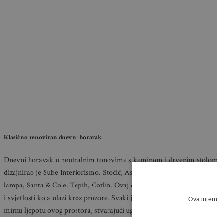
Klasično renoviran dnevni boravak
Dnevni boravak u neutralnim tonovima s kaminom i drvenim stolom. P
dizajnirao je Sube Interiorismo. Stočić, Asitrade. Slike Inés San Fe
lampa, Santa & Cole. Tepih, Cotlin. Ovaj dnevni boravak odiše elegan
i svjetlosti koja ulazi kroz prozore. Svaki je element pažljivo odabra
Ova intern
mirnu ljepotu ovog prostora, stvarajući ugodnu i sofisticiranu atmosf