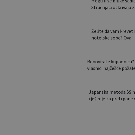
Mogu li se biljke saditi
Stručnjaci otkrivaju
Želite da vam krevet 
hotelske sobe? Ova
Renovirate kupaonicu? 
vlasnici najčešće poža
Japanska metoda 5S mo
rješenje za pretrpan