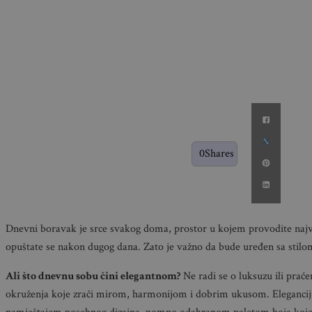
0
Shares
Dnevni boravak je srce svakog doma, prostor u kojem provodite najv
opuštate se nakon dugog dana. Zato je važno da bude uređen sa stilom
Ali što dnevnu sobu čini elegantnom?
Ne radi se o luksuzu ili praće
okruženja koje zrači mirom, harmonijom i dobrim ukusom. Elegancij