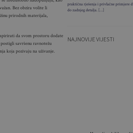
e se međusobno nadopunjuju, kao
praktična rješenja i privlačne primjere d
ažan. Bez obzira volite li
do zadnjeg detalja. […]
žinu prirodnih materijala,
nspirirati da svom prostoru dodate
NAJNOVIJE VIJESTI
, postigli savršenu ravnotežu
enja koja pozivaju na uživanje.
Ovi stolovi 
Slavoniji, a 
luksuznim