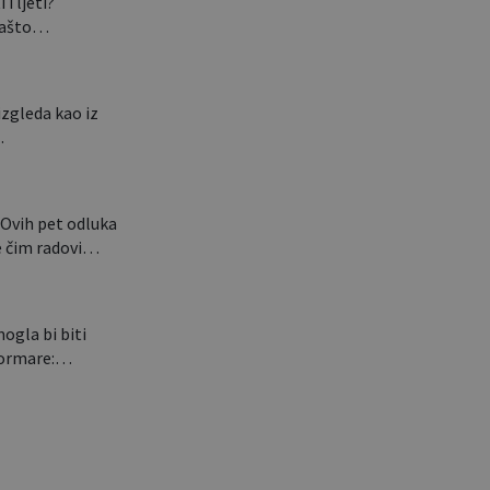
 i ljeti?
 zašto…
izgleda kao iz
…
Ovih pet odluka
le čim radovi…
gla bi biti
e ormare:…