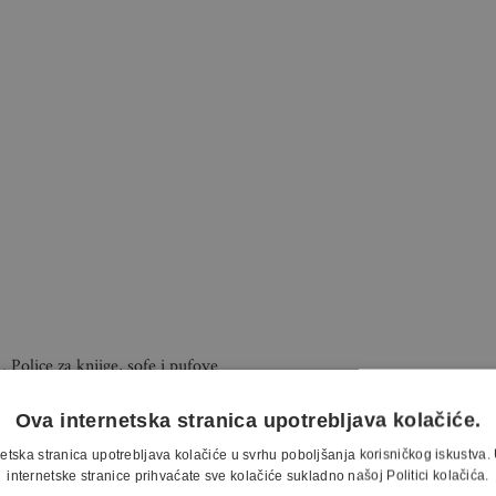
olice za knjige, sofe i pufove
liu. Košare, Kave Home. Podna
Ova internetska stranica upotrebljava kolačiće.
cijom zahvaljujući harmoniji boja
n kako bi nadopunio i istaknuo
etska stranica upotrebljava kolačiće u svrhu poboljšanja korisničkog iskustv
internetske stranice prihvaćate sve kolačiće sukladno našoj Politici kolačića.
eru koja poziva na opuštanje.