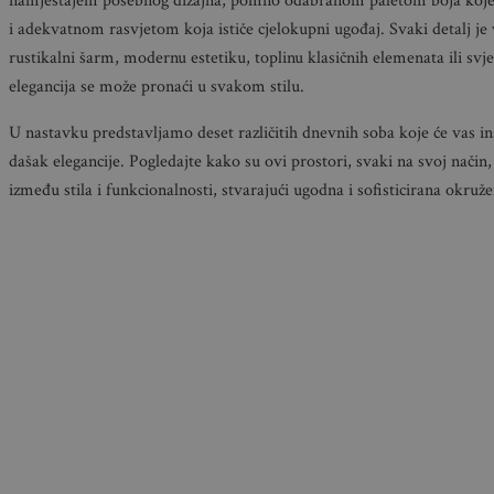
namještajem posebnog dizajna, pomno odabranom paletom boja koj
i adekvatnom rasvjetom koja ističe cjelokupni ugođaj. Svaki detalj je v
rustikalni šarm, modernu estetiku, toplinu klasičnih elemenata ili svje
elegancija se može pronaći u svakom stilu.
U nastavku predstavljamo deset različitih dnevnih soba koje će vas i
dašak elegancije. Pogledajte kako su ovi prostori, svaki na svoj način
između stila i funkcionalnosti, stvarajući ugodna i sofisticirana okruž