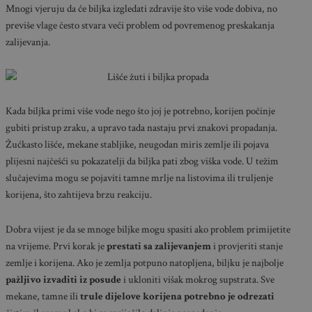
Mnogi vjeruju da će biljka izgledati zdravije što više vode dobiva, no
previše vlage često stvara veći problem od povremenog preskakanja
zalijevanja.
Kada biljka primi više vode nego što joj je potrebno, korijen počinje
gubiti pristup zraku, a upravo tada nastaju prvi znakovi propadanja.
Žućkasto lišće, mekane stabljike, neugodan miris zemlje ili pojava
plijesni najčešći su pokazatelji da biljka pati zbog viška vode. U težim
slučajevima mogu se pojaviti tamne mrlje na listovima ili truljenje
korijena, što zahtijeva brzu reakciju.
Dobra vijest je da se mnoge biljke mogu spasiti ako problem primijetite
na vrijeme. Prvi korak je
prestati sa zalijevanjem
i provjeriti stanje
zemlje i korijena. Ako je zemlja potpuno natopljena, biljku je najbolje
pažljivo izvaditi iz posude
i ukloniti višak mokrog supstrata. Sve
mekane, tamne ili
trule dijelove korijena potrebno je odrezati