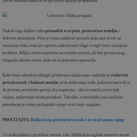
čistim škarama kako bi se spriječilo daljnje propadanje.
Nakon toga biljku treba
presaditi u svježu, prozračnu zemlju
s
dobrom drenažom. Vrlo je važno odabrati posudu koja ima otvor za
otjecanje viška vode jer upravo zadržavanje vlage u tegli često uzrokuje
problem. Biljku zatim smjestite na svijetlo mjesto, ali bez pretjeranog
izlaganja jakom suncu, kako bi se postupno oporavila.
Kako biste ubuduće izbjegli pretjerano zalijevanje, najbolje je
redovito
provjeravati vlažnost zemlje
prije dodavanja vode. Jednostavan trik je
da prstom provjerite gornji sloj supstrata – ako je zemlja još uvijek
vlažna, zalijevanje može pričekati. Također, svaka biljka ima različite
potrebe pa je važno prilagoditi njegu vrsti koju uzgajate.
PROČITAJTE:
Biljka koja pročišćava zrak i ne traži puno njege
Uz malo pažnje i pravilnu rutinu, čak i biljka koja izgleda umorno može