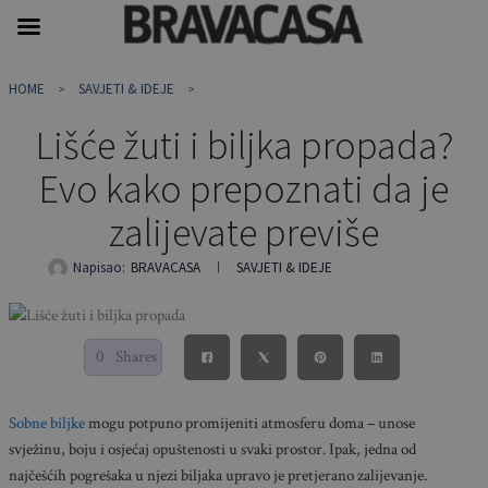
Skip
HOME
SAVJETI & IDEJE
to
content
Lišće žuti i biljka propada?
Evo kako prepoznati da je
zalijevate previše
Napisao:
BRAVACASA
SAVJETI & IDEJE
0
Shares
Sobne biljke
mogu potpuno promijeniti atmosferu doma – unose
svježinu, boju i osjećaj opuštenosti u svaki prostor. Ipak, jedna od
najčešćih pogrešaka u njezi biljaka upravo je pretjerano zalijevanje.