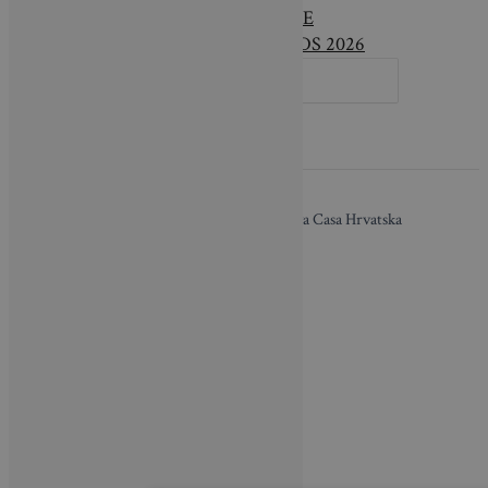
LIFESTYLE
DESIGN AWARDS 2026
SEARCH
FOR:
O nama / Impressum
| Copyright © 2026 Brava Casa Hrvatska