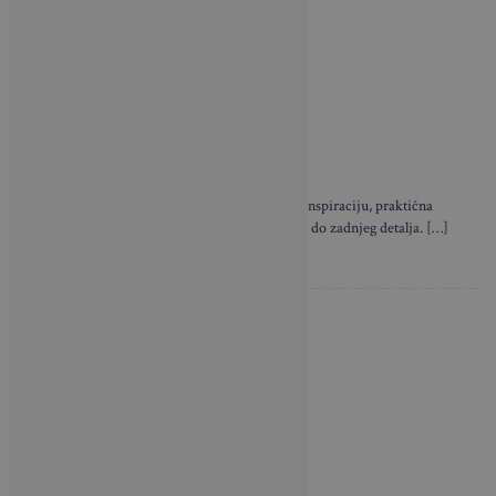
Brava Casa i u novom broju donosi neodoljivu inspiraciju, praktična
rješenja i privlačne primjere dizajna interijera – do zadnjeg detalja. […]
NAJNOVIJE VIJESTI
Sklapa se u nekoliko
sekundi i nosi poput torbe:
Ovaj…