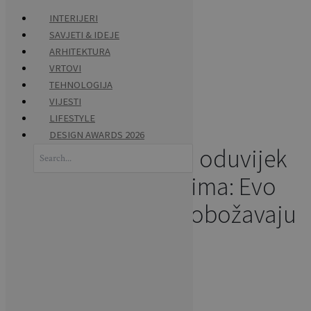
INTERIJERI
SAVJETI & IDEJE
Skip
ARHITEKTURA
HOME
to
VRTOVI
content
TEHNOLOGIJA
INTERIJERI
VIJESTI
LIFESTYLE
DESIGN AWARDS 2026
Stolice od ratana oduvijek
Search
for:
su hit u interijerima: Evo
zašto ih dizajneri obožavaju
Napisao:
Ivana Prkačin
INTERIJERI