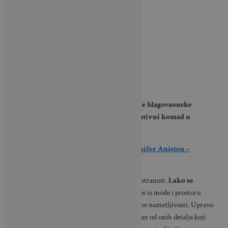
Takve stolice odlično funkcioniraju uz
drvene blagovaonske
stolove, u radnim kutcima ili kao dekorativni komad u
dnevnom boravku
.
PROČITAJTE:
Viseće stolice u domu Jennifer Aniston –
Povratak šarma ’70-ih
Osim estetike, njihova velika prednost je i svestranost.
Lako se
uklapaju
u različite stilove uređenja, ne izlaze iz mode i prostoru
daju dojam promišljenog dizajna bez pretjerane nametljivosti. Upravo
zato stolice od ratana već godinama ostaju jedan od onih detalja koji