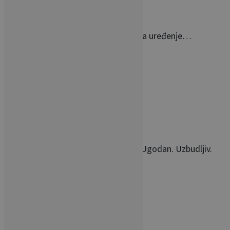
Teuta Mesaroš otvorila novi salon, a uređenje…
Moderan. Elegantan. Romantičan. Ugodan. Uzbudljiv.
Inspirativan.