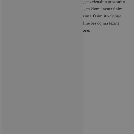
Njegova popularnost nije slučajna. Ratan je lagan, vizualno prozračan
i jednostavno se kombinira s drvom, metalom, staklom i neutralnim
tonovima koji dominiraju modernim interijerima. Osim što djeluje
prirodno i opušteno, prostoru daje osjećaj topline bez dojma težine,
zbog čega je
idealan izbor i za manje prostore
.