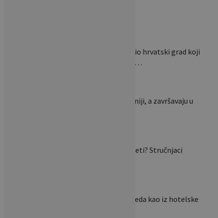
National Geographic izdvojio hrvatski grad koji
mnogi zaobilaze: ‘Jedan od…
Ovi stolovi nastaju u Slavoniji, a završavaju u
luksuznim domovima…
Mogu li se biljke saditi i ljeti? Stručnjaci
otkrivaju zašto…
Želite da vam krevet izgleda kao iz hotelske
sobe? Ova…