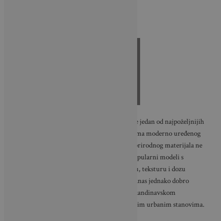
0
Shares
Stolice od ratana
posljednjih su godina postale jedan od najpoželjnijih
komada u uređenju interijera, a gotovo da nema moderno uređenog
doma u kojem se barem jedan detalj od ovog prirodnog materijala ne
ističe kao dekorativni naglasak. Posebno su popularni modeli s
pletenim naslonom koji prostoru daju toplinu, teksturu i dozu
nenametljive elegancije. Upravo zato ratan danas jednako dobro
pronalazi mjesto u boemskim interijerima, skandinavskom
minimalizmu, japandi estetici, ali i suvremenim urbanim stanovima.