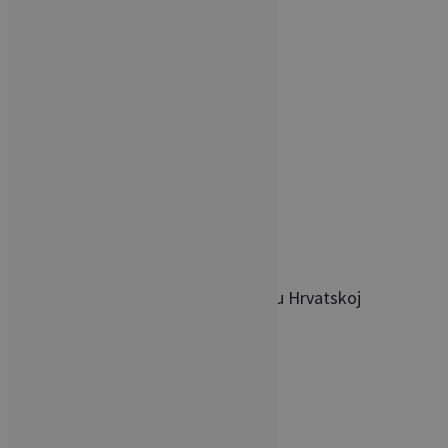
POVEZANI ČLANCI
Poliklinika s najljepšim interijerom u Hrvatskoj