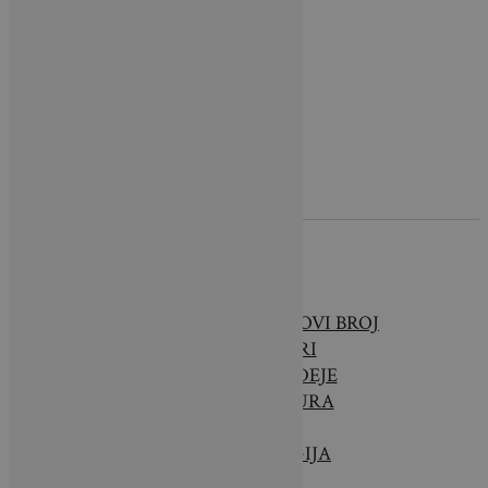
O NAMA
BRAVA CASA – NOVI BROJ
INTERIJERI
SAVJETI & IDEJE
ARHITEKTURA
VRTOVI
TEHNOLOGIJA
VIJESTI