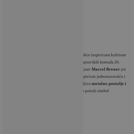
Među brojnim modelima posebno se ističu stolice inspirirane kultnom
Cesca stolicom
, jednim od najpoznatijih dizajnerskih komada 20.
stoljeća. Ovaj model osmislio je arhitekt i dizajner
Marcel Breuer
još
krajem dvadesetih godina prošlog stoljeća, inspiriran jednostavnošću i
funkcionalnošću Bauhaus pokreta. Prepoznatljivo
metalno postolje i
pleteni ratan
na sjedištu ili naslonu ubrzo su postali simbol
bezvremenskog dizajna.