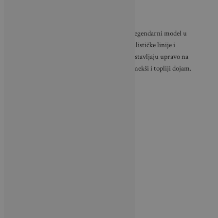
Danas brojni brendovi reinterpretiraju ovaj legendarni model u
suvremenom ruhu. Neki naglašavaju minimalističke linije i
industrijski karakter metala, dok drugi fokus stavljaju upravo na
prirodnu teksturu ratana koja prostoru daje mekši i topliji dojam.