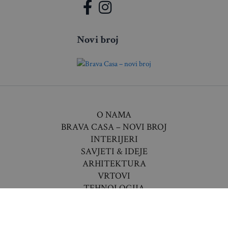
Novi broj
O NAMA
BRAVA CASA – NOVI BROJ
INTERIJERI
SAVJETI & IDEJE
ARHITEKTURA
VRTOVI
TEHNOLOGIJA
VIJESTI
LIFESTYLE
DESIGN AWARDS 2026