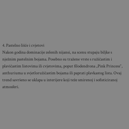
4. Pastelno lišće i cvjetovi
Nakon godina dominacije zelenih nijansi, na scenu stupaju biljke s
nježnim pastelnim bojama. Posebno su tražene vrste s ružičastim i
plavičastim listovima ili cvjetovima, poput filodendrona „Pink Princess“,
anthuriuma u svjetloružičastim bojama ili paprati plavkastog lista. Ovaj
trend savršeno se uklapa u interijere koji teže smirenoj i sofisticiranoj
atmosferi.