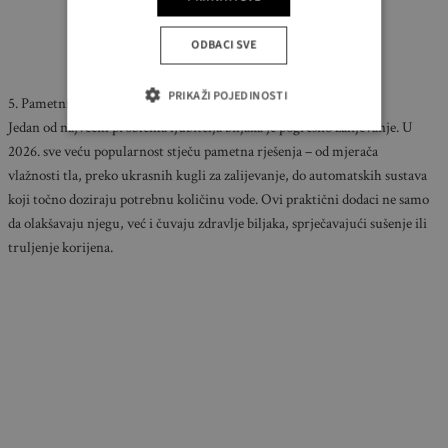
ODBACI SVE
PRIKAŽI POJEDINOSTI
5. Pametni sustavi za zalijevanje
Jedan od najvećih problema ljubitelja biljaka je pogrešno zalijevanje. U
2026. sve veću popularnost stječu pametna rješenja – od mjerača
vlažnosti tla, preko ukrasnih kugli za zalijevanje, do automatskih sustava
koji točno doziraju potrebnu količinu vode. Ovi praktični dodaci ne samo
da olakšavaju njegu, već i čuvaju zdravlje biljaka, sprječavajući sušenje ili
truljenje korijena.