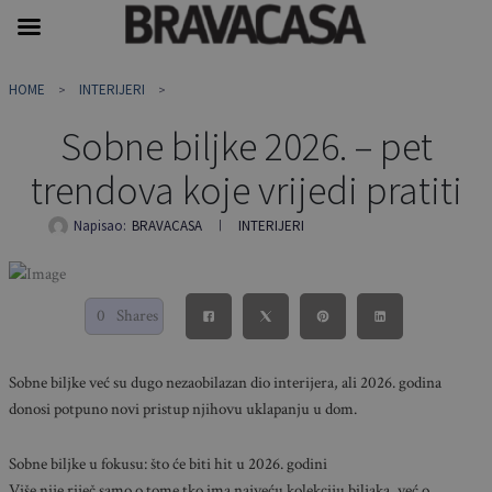
Skip
HOME
INTERIJERI
to
content
Sobne biljke 2026. – pet
trendova koje vrijedi pratiti
Napisao:
BRAVACASA
INTERIJERI
0
Shares
Sobne biljke već su dugo nezaobilazan dio interijera, ali 2026. godina
donosi potpuno novi pristup njihovu uklapanju u dom.
Sobne biljke u fokusu: što će biti hit u 2026. godini
Više nije riječ samo o tome tko ima najveću kolekciju biljaka, već o