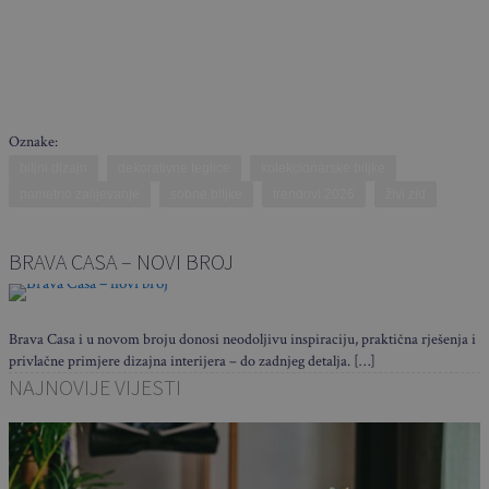
Oznake:
biljni dizajn
dekorativne teglice
kolekcionarske biljke
pametno zalijevanje
sobne biljke
trendovi 2026
živi zid
BRAVA CASA – NOVI BROJ
Brava Casa i u novom broju donosi neodoljivu inspiraciju, praktična rješenja i
privlačne primjere dizajna interijera – do zadnjeg detalja. […]
NAJNOVIJE VIJESTI