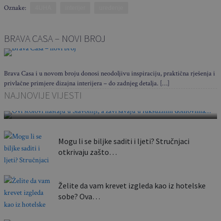
Oznake:
4UHA
interijer
uređenje
BRAVA CASA – NOVI BROJ
Brava Casa i u novom broju donosi neodoljivu inspiraciju, praktična rješenja i
privlačne primjere dizajna interijera – do zadnjeg detalja. […]
Ovi stolovi nastaju u Slavoniji, a završavaju u
NAJNOVIJE VIJESTI
luksuznim domovima…
Mogu li se biljke saditi i ljeti? Stručnjaci
otkrivaju zašto…
Želite da vam krevet izgleda kao iz hotelske
sobe? Ova…