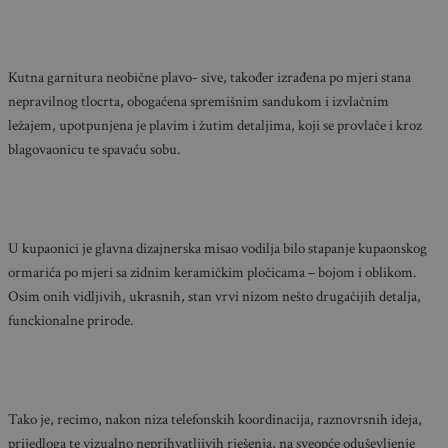
Kutna garnitura neobične plavo- sive, također izrađena po mjeri stana
nepravilnog tlocrta, obogaćena spremišnim sandukom i izvlačnim
ležajem, upotpunjena je plavim i žutim detaljima, koji se provlače i kroz
blagovaonicu te spavaću sobu.
U kupaonici je glavna dizajnerska misao vodilja bilo stapanje kupaonskog
ormarića po mjeri sa zidnim keramičkim pločicama – bojom i oblikom.
Osim onih vidljivih, ukrasnih, stan vrvi nizom nešto drugačijih detalja,
funckionalne prirode.
Tako je, recimo, nakon niza telefonskih koordinacija, raznovrsnih ideja,
prijedloga te vizualno neprihvatljivih rješenja, na sveopće oduševljenje