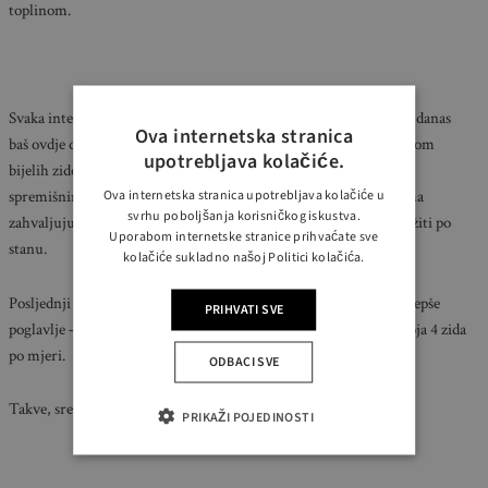
toplinom.
Svaka interijerska priča započinje na njegovom ulazu, a mi ćemo danas
Ova internetska stranica
baš ovdje drugi dio naše trilogije provesti kraju, okruženi svježinom
upotrebljava kolačiće.
bijelih zidova, toplinom žute klupice, sramežljivim, sakrivenim
Ova internetska stranica upotrebljava kolačiće u
spremišnim ormarima te još jednim zgodnim detaljom – policama
svrhu poboljšanja korisničkog iskustva.
zahvaljujući kojima naši investitori svoje ključeve ne moraju tražiti po
Uporabom internetske stranice prihvaćate sve
stanu.
kolačiće sukladno našoj Politici kolačića.
Posljednji dio naše trilogije sa Malešnice je ujedno i njegovo najljepše
PRIHVATI SVE
poglavlje – ono gdje naši klijenti žive sretno, šareno i veselo u svoja 4 zida
po mjeri.
ODBACI SVE
Takve, sretne, šarene i vesele pozdrave vam današ i šaljemo,
PRIKAŽI POJEDINOSTI