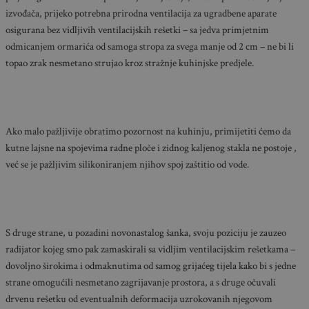
izvođača, prijeko potrebna prirodna ventilacija za ugradbene aparate
osigurana bez vidljivih ventilacijskih rešetki – sa jedva primjetnim
odmicanjem ormarića od samoga stropa za svega manje od 2 cm – ne bi li
topao zrak nesmetano strujao kroz stražnje kuhinjske predjele.
Ako malo pažljivije obratimo pozornost na kuhinju, primijetiti ćemo da
kutne lajsne na spojevima radne ploče i zidnog kaljenog stakla ne postoje ,
već se je pažljivim silikoniranjem njihov spoj zaštitio od vode.
S druge strane, u pozadini novonastalog šanka, svoju poziciju je zauzeo
radijator kojeg smo pak zamaskirali sa vidljim ventilacijskim rešetkama –
dovoljno širokima i odmaknutima od samog grijaćeg tijela kako bi s jedne
strane omogućili nesmetano zagrijavanje prostora, a s druge očuvali
drvenu rešetku od eventualnih deformacija uzrokovanih njegovom