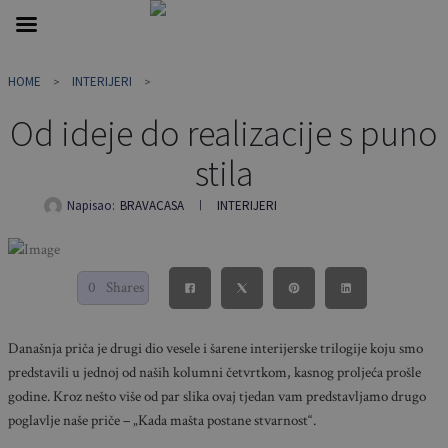
Skip
HOME
INTERIJERI
to
content
Od ideje do realizacije s puno
stila
Napisao:
BRAVACASA
INTERIJERI
0
Shares
Današnja priča je drugi dio vesele i šarene interijerske trilogije koju smo
predstavili u jednoj od naših kolumni četvrtkom, kasnog proljeća prošle
godine. Kroz nešto više od par slika ovaj tjedan vam predstavljamo drugo
poglavlje naše priče – „Kada mašta postane stvarnost“.