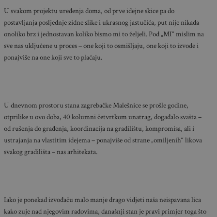
U svakom projektu uređenja doma, od prve idejne skice pa do
postavljanja posljednje zidne slike i ukrasnog jastučića, put nije nikada
onoliko brz i jednostavan koliko bismo mi to željeli. Pod „MI“ mislim na
sve nas uključene u proces – one koji to osmišljaju, one koji to izvode i
ponajviše na one koji sve to plaćaju.
U dnevnom prostoru stana zagrebačke Malešnice se prošle godine,
otprilike u ovo doba, 40 kolumni četvrtkom unatrag, događalo svašta –
od rušenja do građenja, koordinacija na gradilištu, kompromisa, ali i
ustrajanja na vlastitim idejema – ponajviše od strane „omiljenih“ likova
svakog gradilišta – nas arhitekata.
Iako je ponekad izvođaču malo manje drago vidjeti naša neispavana lica
kako zuje nad njegovim radovima, današnji stan je pravi primjer toga što