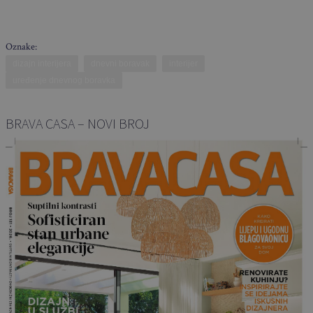
Oznake:
dizajn interijera
dnevni boravak
interijer
uređenje dnevnog boravka
BRAVA CASA – NOVI BROJ