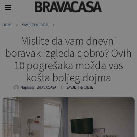
Skip
HOME
SAVJETI & IDEJE
to
content
Mislite da vam dnevni
boravak izgleda dobro? Ovih
10 pogrešaka možda vas
košta boljeg dojma
Napisao:
BRAVACASA
SAVJETI & IDEJE