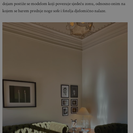
dojam postiže se modelom koji povezuje sjedeću zonu, odnosno onim na
kojem se barem prednje noge sofe i fotelja djelomično nalaze.