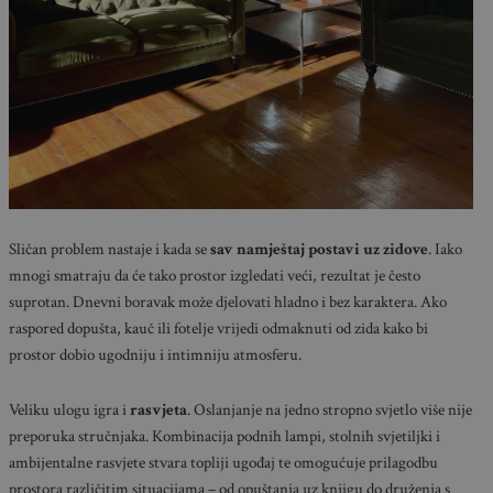
Sličan problem nastaje i kada se
sav
namještaj postavi uz zidove
. Iako
mnogi smatraju da će tako prostor izgledati veći, rezultat je često
suprotan. Dnevni boravak može djelovati hladno i bez karaktera. Ako
raspored dopušta, kauč ili fotelje vrijedi odmaknuti od zida kako bi
prostor dobio ugodniju i intimniju atmosferu.
Veliku ulogu igra i
rasvjeta
. Oslanjanje na jedno stropno svjetlo više nije
preporuka stručnjaka. Kombinacija podnih lampi, stolnih svjetiljki i
ambijentalne rasvjete stvara topliji ugođaj te omogućuje prilagodbu
prostora različitim situacijama – od opuštanja uz knjigu do druženja s