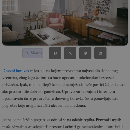
0
Shares
Dnevni boravak
mjesto je na kojem provodimo najveći dio slobodnog
vremena, zbog čega želimo da bude ugodan, funkcionalan i estetski
privlačan. Ipak, čak i najljepši komadi namještaja neće postići željeni efekt
ako prostor nije dobro organiziran. Upravo zato dizajneri interijera
upozoravaju da se pri uređenju dnevnog boravka često ponavljaju iste
pogreške koje mogu narušiti ukupan dojam doma.
Jedna od najčešćih pogrešaka odnosi se na odabir tepiha.
Premali tepih
može vizualno „rascjepkati“ prostor i učiniti ga nedovršenim. Puno bolji