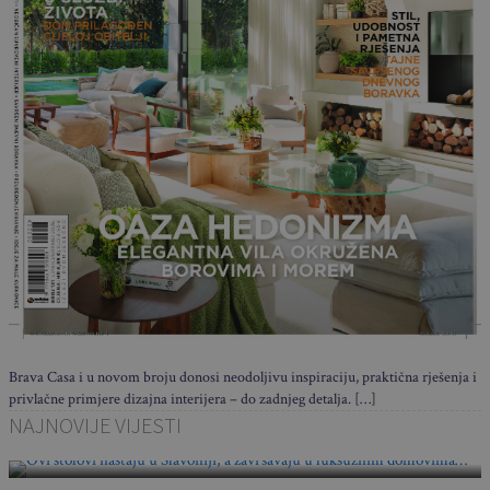
Brava Casa i u novom broju donosi neodoljivu inspiraciju, praktična rješenja i
privlačne primjere dizajna interijera – do zadnjeg detalja. […]
Ovi stolovi nastaju u Slavoniji, a završavaju u
NAJNOVIJE VIJESTI
luksuznim domovima…