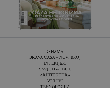
O NAMA
BRAVA CASA – NOVI BROJ
INTERIJERI
SAVJETI & IDEJE
ARHITEKTURA
VRTOVI
TEHNOLOGIJA
VIJESTI
LIFESTYLE
DESIGN AWARDS 2026
SEARCH