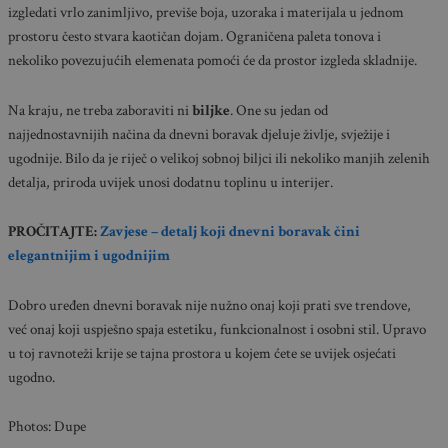
izgledati vrlo zanimljivo, previše boja, uzoraka i materijala u jednom
prostoru često stvara kaotičan dojam. Ograničena paleta tonova i
nekoliko povezujućih elemenata pomoći će da prostor izgleda skladnije.
Na kraju, ne treba zaboraviti ni
biljke
. One su jedan od
najjednostavnijih načina da dnevni boravak djeluje življe, svježije i
ugodnije. Bilo da je riječ o velikoj sobnoj biljci ili nekoliko manjih zelenih
detalja, priroda uvijek unosi dodatnu toplinu u interijer.
PROČITAJTE:
Zavjese – detalj koji dnevni boravak čini
elegantnijim i ugodnijim
Dobro uređen dnevni boravak nije nužno onaj koji prati sve trendove,
već onaj koji uspješno spaja estetiku, funkcionalnost i osobni stil. Upravo
u toj ravnoteži krije se tajna prostora u kojem ćete se uvijek osjećati
ugodno.
Photos: Dupe