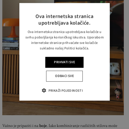
Ova internetska stranica
upotrebljava kolačiće.
Ova internetska stranica upotrebljava kolačiće u
svrhu poboljšanja korisničkog iskustva. Uporabom
internetske stranice prihvaćate sve kolačiće
sukladno našoj Politici kolačića.
PRIHVATI SVE
ODBACI SVE
PRIKAŽI POJEDINOSTI
Važno je pripaziti i na
boje
. Iako kombiniranje različitih stilova može