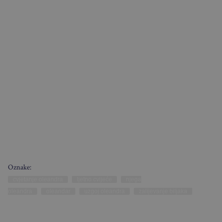
Oznake:
cvjetanje oleandra
ljetno cvijeće
njega
oleandra
oleandar
uzgoj oleandra
zalijevanje biljaka