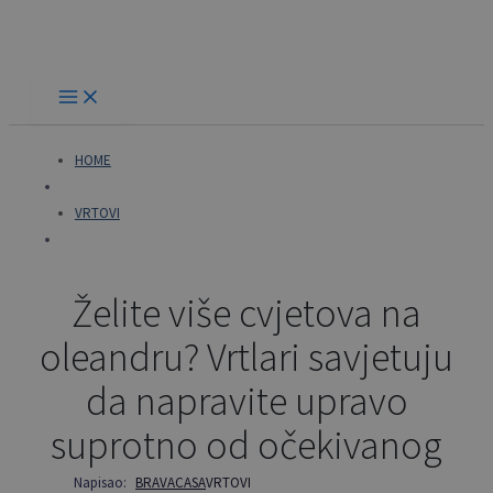
Skip
to
content
HOME
VRTOVI
Želite više cvjetova na
oleandru? Vrtlari savjetuju
da napravite upravo
suprotno od očekivanog
Napisao:
BRAVACASA
VRTOVI