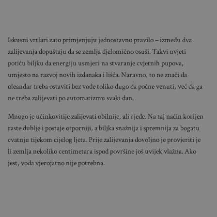
Iskusni vrtlari zato primjenjuju jednostavno pravilo – između dva
zalijevanja dopuštaju da se zemlja djelomično osuši. Takvi uvjeti
potiču biljku da energiju usmjeri na stvaranje cvjetnih pupova,
umjesto na razvoj novih izdanaka i lišća. Naravno, to ne znači da
oleandar treba ostaviti bez vode toliko dugo da počne venuti, već da ga
ne treba zalijevati po automatizmu svaki dan.
Mnogo je učinkovitije zalijevati obilnije, ali rjeđe. Na taj način korijen
raste dublje i postaje otporniji, a biljka snažnija i spremnija za bogatu
cvatnju tijekom cijelog ljeta. Prije zalijevanja dovoljno je provjeriti je
li zemlja nekoliko centimetara ispod površine još uvijek vlažna. Ako
jest, voda vjerojatno nije potrebna.