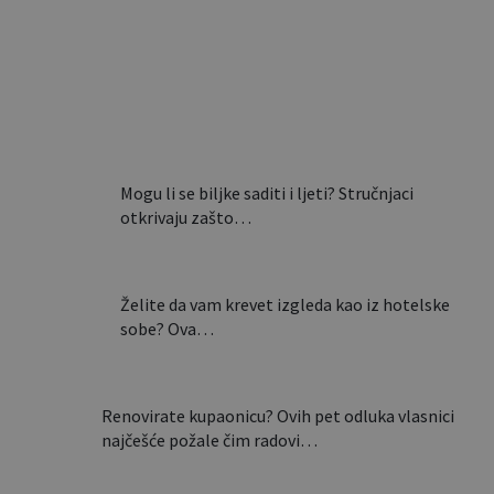
Ovi stolovi nastaju u Slavoniji,
a završavaju u luksuznim
domovima…
Mogu li se biljke saditi i ljeti? Stručnjaci
otkrivaju zašto…
Želite da vam krevet izgleda kao iz hotelske
sobe? Ova…
Renovirate kupaonicu? Ovih pet odluka vlasnici
najčešće požale čim radovi…