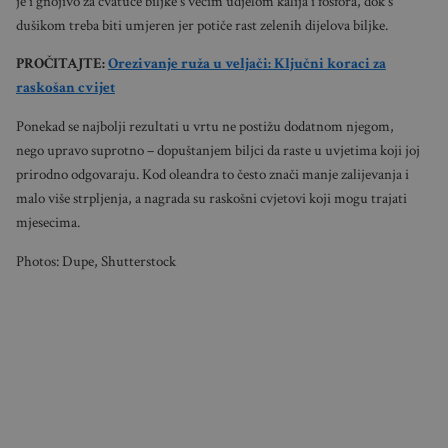
je i gnojivo za cvatuće biljke s većim udjelom kalija i fosfora, dok s
dušikom treba biti umjeren jer potiče rast zelenih dijelova biljke.
PROČITAJTE:
Orezivanje ruža u veljači: Ključni koraci za
raskošan cvijet
Ponekad se najbolji rezultati u vrtu ne postižu dodatnom njegom,
nego upravo suprotno – dopuštanjem biljci da raste u uvjetima koji joj
prirodno odgovaraju. Kod oleandra to često znači manje zalijevanja i
malo više strpljenja, a nagrada su raskošni cvjetovi koji mogu trajati
mjesecima.
Photos: Dupe, Shutterstock