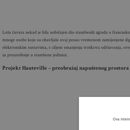
Loža čuvara nekad je bila uobičajen dio stambenih zgrada u francusko
mnoge osobe koje su obavljale ovaj posao vremenom zamijenjene di
elektronskim sustavima, s ciljem smanjenja troškova održavanja, ov
za preuređenje u stambene jedinice.
Projekt Hauteville – preobražaj napuštenog prostora
Ova intern