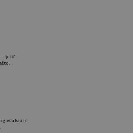
im
ima…
 i ljeti?
 zašto…
izgleda kao iz
…