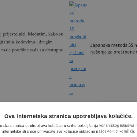
j prijestolnici. Međutim, kako su
gitalnim kodovima i drugim
Japanska metoda 5S mo
e male površine sada su dostupne
rješenje za pretrpan
Ova internetska stranica upotrebljava kolačiće.
etska stranica upotrebljava kolačiće u svrhu poboljšanja korisničkog iskustv
internetske stranice prihvaćate sve kolačiće sukladno našoj Politici kolačića.