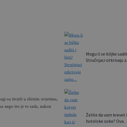
luksuzn
domov
Mogu li se biljke saditi
Stručnjaci otkrivaju
gi su živjeli u sličnim uvjetima,
a nego što je to sada, nakon
Želite da vam krevet 
hotelske sobe? Ova