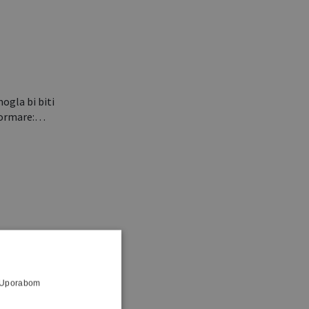
gla bi biti
e ormare:…
a. Uporabom