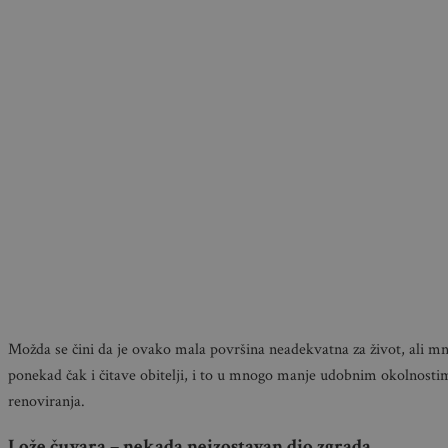
Možda se čini da je ovako mala površina neadekvatna za život, ali mno
ponekad čak i čitave obitelji, i to u mnogo manje udobnim okolnostim
renoviranja.
Lože čuvara – nekada neizostavan dio zgrada