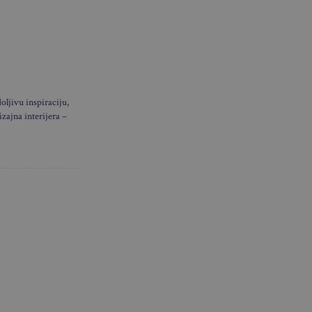
ljivu inspiraciju,
izajna interijera –
ovi nastaju
ji, a
ju u