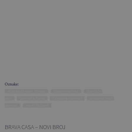
Oznake:
adaptacija stare zgrade
dizajn interijera
dvoetažni
stan
galerija u stanu
Göteborg interijeri
uređenje malih
stanova
visoki stropovi
BRAVA CASA – NOVI BROJ