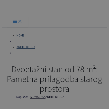
Skip
to
content
HOME
ARHITEKTURA
Dvoetažni stan od 78 m²:
Pametna prilagodba starog
prostora
Napisao:
BRAVACASA
ARHITEKTURA