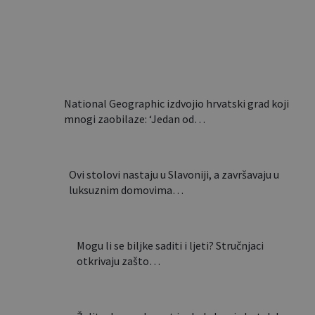
sekundi i nosi poput torbe:
Ovaj…
National Geographic izdvojio hrvatski grad koji
mnogi zaobilaze: ‘Jedan od…
Ovi stolovi nastaju u Slavoniji, a završavaju u
luksuznim domovima…
Mogu li se biljke saditi i ljeti? Stručnjaci
otkrivaju zašto…