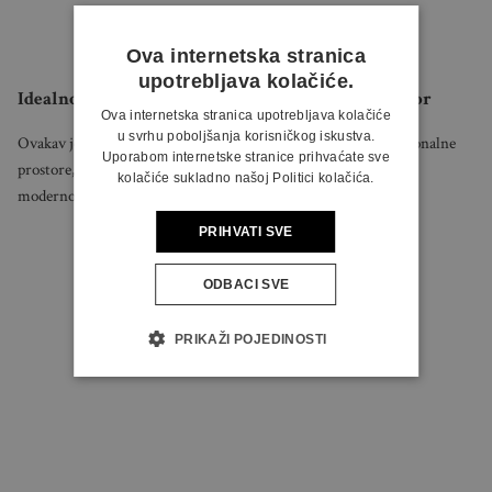
Ova internetska stranica
upotrebljava kolačiće.
Idealno rješenje za one koji traže jedinstven prostor
Ova internetska stranica upotrebljava kolačiće
u svrhu poboljšanja korisničkog iskustva.
Ovakav je tip stana idealan za one koji vole jedinstvene i funkcionalne
Uporabom internetske stranice prihvaćate sve
prostore, a pritom žele uživati u spoju klasične arhitekture i
kolačiće sukladno našoj Politici kolačića.
modernog dizajna.
PRIHVATI SVE
ODBACI SVE
PRIKAŽI POJEDINOSTI