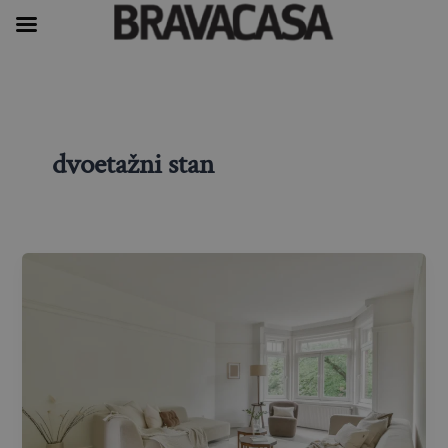
Skip
to
content
dvoetažni stan