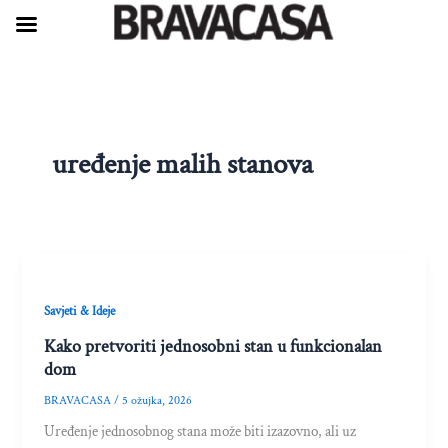
Skip
to
content
uređenje malih stanova
Savjeti & Ideje
Kako pretvoriti jednosobni stan u funkcionalan
dom
BRAVACASA
/
5 ožujka, 2026
Uređenje jednosobnog stana može biti izazovno, ali uz