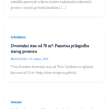
nekoliko pametnih trikova možete maksimalno iskoristiti
prostor i učiniti ga funkcionalnim i […]
Arhitektura
Dvoetažni stan od 78 m²: Pametna prilagodba
starog prostora
BRAVACASA
/
25 veljače, 2026
Ovaj dvosobni dvoetažni stan od 78 m² službeno se oglašuje
kao stan od 53 m² zbog visine stropa na galeriji,
Interijeri