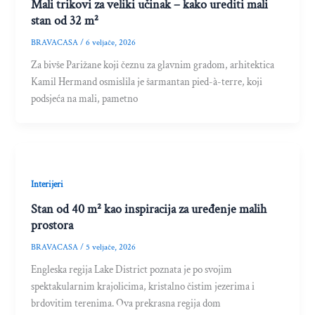
Mali trikovi za veliki učinak – kako urediti mali
stan od 32 m²
BRAVACASA
/
6 veljače, 2026
Za bivše Parižane koji čeznu za glavnim gradom, arhitektica
Kamil Hermand osmislila je šarmantan pied-à-terre, koji
podsjeća na mali, pametno
Interijeri
Stan od 40 m² kao inspiracija za uređenje malih
prostora
BRAVACASA
/
5 veljače, 2026
Engleska regija Lake District poznata je po svojim
spektakularnim krajolicima, kristalno čistim jezerima i
brdovitim terenima. Ova prekrasna regija dom