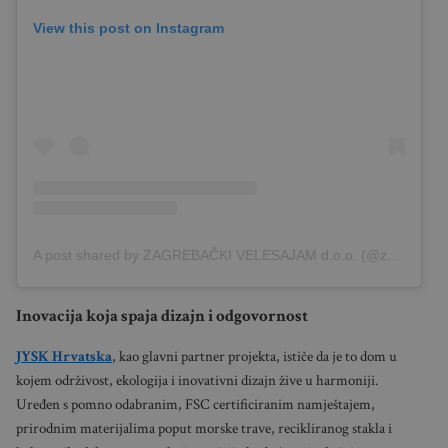
View this post on Instagram
A post shared by ZAGREBAČKI VELESAJAM d.o.o. (@zagrebacki_velesajam)
Inovacija koja spaja dizajn i odgovornost
JYSK Hrvatska
, kao glavni partner projekta, ističe da je to dom u
kojem održivost, ekologija i inovativni dizajn žive u harmoniji.
Uređen s pomno odabranim, FSC certificiranim namještajem,
prirodnim materijalima poput morske trave, recikliranog stakla i