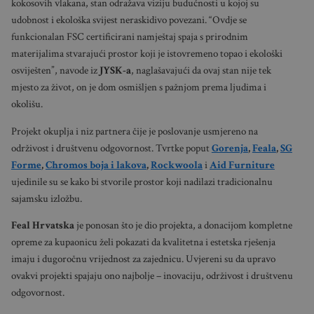
kokosovih vlakana, stan odražava viziju budućnosti u kojoj su
udobnost i ekološka svijest neraskidivo povezani. “Ovdje se
funkcionalan FSC certificirani namještaj spaja s prirodnim
materijalima stvarajući prostor koji je istovremeno topao i ekološki
osviješten”, navode iz
JYSK-a
, naglašavajući da ovaj stan nije tek
mjesto za život, on je dom osmišljen s pažnjom prema ljudima i
okolišu.
Projekt okuplja i niz partnera čije je poslovanje usmjereno na
održivost i društvenu odgovornost. Tvrtke poput
Gorenja
,
Feala
,
SG
Forme
,
Chromos boja i lakova
,
Rockwoola
i
Aid Furniture
ujedinile su se kako bi stvorile prostor koji nadilazi tradicionalnu
sajamsku izložbu.
Feal Hrvatska
je ponosan što je dio projekta, a donacijom kompletne
opreme za kupaonicu želi pokazati da kvalitetna i estetska rješenja
imaju i dugoročnu vrijednost za zajednicu. Uvjereni su da upravo
ovakvi projekti spajaju ono najbolje – inovaciju, održivost i društvenu
odgovornost.