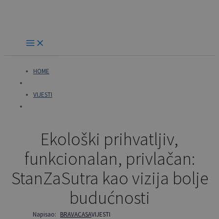
Skip
to
content
HOME
VIJESTI
Ekološki prihvatljiv,
funkcionalan, privlačan:
StanZaSutra kao vizija bolje
budućnosti
Napisao:
BRAVACASA
VIJESTI