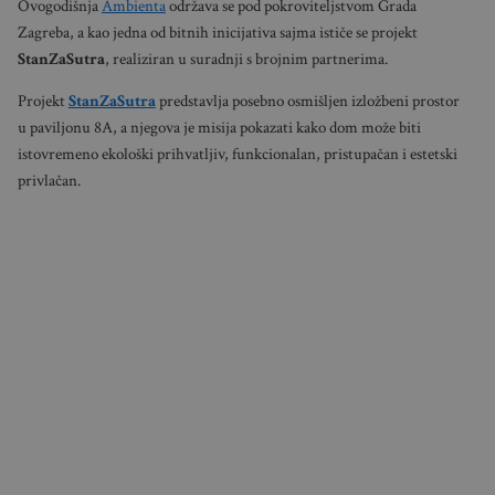
Ovogodišnja
Ambienta
održava se pod pokroviteljstvom Grada
Zagreba, a kao jedna od bitnih inicijativa sajma ističe se projekt
StanZaSutra
, realiziran u suradnji s brojnim partnerima.
Projekt
StanZaSutra
predstavlja posebno osmišljen izložbeni prostor
u paviljonu 8A, a njegova je misija pokazati kako dom može biti
istovremeno ekološki prihvatljiv, funkcionalan, pristupačan i estetski
privlačan.