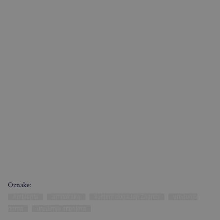
Oznake:
Ambienta
arhitektura
kulturni događaji Zagreb
uređenje
doma
uređenje interijera