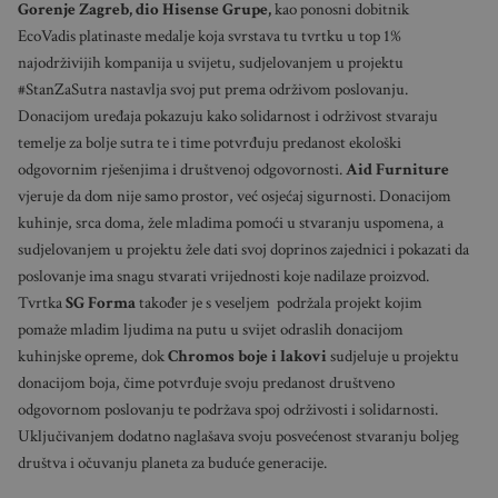
Gorenje Zagreb, dio Hisense Grupe,
kao ponosni dobitnik
EcoVadis platinaste medalje koja svrstava tu tvrtku u top 1%
najodrživijih kompanija u svijetu, sudjelovanjem u projektu
#StanZaSutra nastavlja svoj put prema održivom poslovanju.
Donacijom uređaja pokazuju kako solidarnost i održivost stvaraju
temelje za bolje sutra te i time potvrđuju predanost ekološki
odgovornim rješenjima i društvenoj odgovornosti.
Aid Furniture
vjeruje da dom nije samo prostor, već osjećaj sigurnosti. Donacijom
kuhinje, srca doma, žele mladima pomoći u stvaranju uspomena, a
sudjelovanjem u projektu žele dati svoj doprinos zajednici i pokazati da
poslovanje ima snagu stvarati vrijednosti koje nadilaze proizvod.
Tvrtka
SG Forma
također je s veseljem podržala projekt kojim
pomaže mladim ljudima na putu u svijet odraslih donacijom
kuhinjske opreme, dok
Chromos boje i lakovi
sudjeluje u projektu
donacijom boja, čime potvrđuje svoju predanost društveno
odgovornom poslovanju te podržava spoj održivosti i solidarnosti.
Uključivanjem dodatno naglašava svoju posvećenost stvaranju boljeg
društva i očuvanju planeta za buduće generacije.