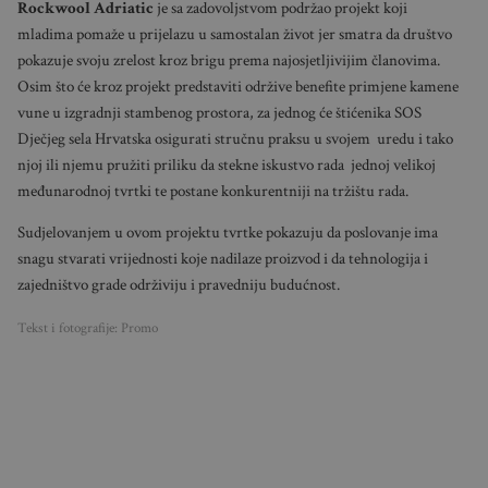
Rockwool Adriatic
je sa zadovoljstvom podržao projekt koji
mladima pomaže u prijelazu u samostalan život jer smatra da društvo
pokazuje svoju zrelost kroz brigu prema najosjetljivijim članovima.
Osim što će kroz projekt predstaviti održive benefite primjene kamene
vune u izgradnji stambenog prostora, za jednog će štićenika SOS
Dječjeg sela Hrvatska osigurati stručnu praksu u svojem uredu i tako
njoj ili njemu pružiti priliku da stekne iskustvo rada jednoj velikoj
međunarodnoj tvrtki te postane konkurentniji na tržištu rada.
Sudjelovanjem u ovom projektu tvrtke pokazuju da poslovanje ima
snagu stvarati vrijednosti koje nadilaze proizvod i da tehnologija i
zajedništvo grade održiviju i pravedniju budućnost.
Tekst i fotografije: Promo