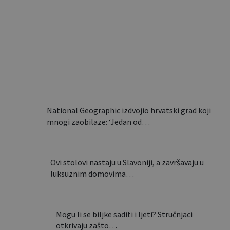
Sklapa se u nekoliko
sekundi i nosi poput torbe:
Ovaj…
National Geographic izdvojio hrvatski grad koji
mnogi zaobilaze: ‘Jedan od…
Ovi stolovi nastaju u Slavoniji, a završavaju u
luksuznim domovima…
Mogu li se biljke saditi i ljeti? Stručnjaci
otkrivaju zašto…