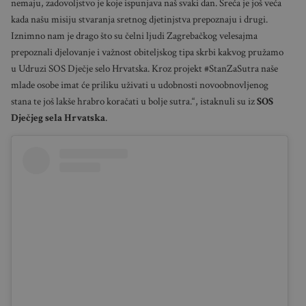
nemaju, zadovoljstvo je koje ispunjava naš svaki dan. Sreća je još veća
kada našu misiju stvaranja sretnog djetinjstva prepoznaju i drugi.
Iznimno nam je drago što su čelni ljudi Zagrebačkog velesajma
prepoznali djelovanje i važnost obiteljskog tipa skrbi kakvog pružamo
u Udruzi SOS Dječje selo Hrvatska. Kroz projekt #StanZaSutra naše
mlade osobe imat će priliku uživati u udobnosti novoobnovljenog
stana te još lakše hrabro koračati u bolje sutra.“, istaknuli su iz
SOS
Dječjeg sela Hrvatska
.