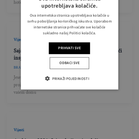
hotelske i ugostiteljske opreme, održat će se od
upotrebljava kolačiće.
Ova internetska stranica upotrebljava kolačiće u
svrhu poboljšanja korisničkog iskustva. Uporabom
internetske stranice prihvaćate sve kolačiće
sukladno našoj Politici kolačića.
Vijesti
PRIHVATI SVE
Sajam Ambienta – događaj na kojem ćete pronaći
inspiraciju za dom iz snova
ODBACI SVE
BRAVACASA
/
7 rujna, 2025
Jesen je savršeno doba za nove projekte, a nema ljepšeg
PRIKAŽI POJEDINOSTI
projekta od uređenja vlastitog životnog prostora. Ako je
vašem domu
Vijesti