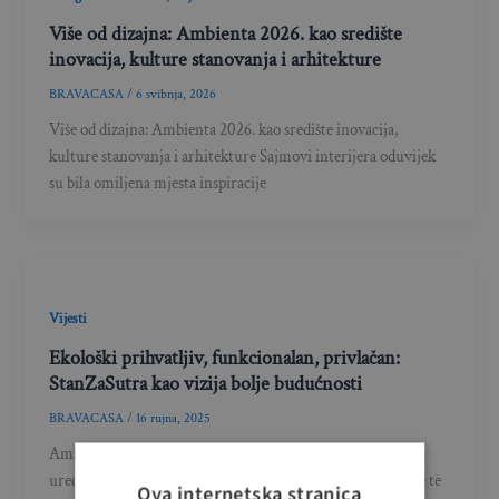
Više od dizajna: Ambienta 2026. kao središte
inovacija, kulture stanovanja i arhitekture
BRAVACASA
/
6 svibnja, 2026
Više od dizajna: Ambienta 2026. kao središte inovacija,
kulture stanovanja i arhitekture Sajmovi interijera oduvijek
su bila omiljena mjesta inspiracije
Vijesti
Ekološki prihvatljiv, funkcionalan, privlačan:
StanZaSutra kao vizija bolje budućnosti
BRAVACASA
/
16 rujna, 2025
Ambienta, 52. međunarodni sajam namještaja, unutarnjeg
uređenja, graditeljstva, niskoenergetske montažne gradnje te
Ova internetska stranica