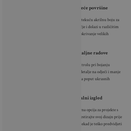
Koristite tekuće boje za tkanine za veće površine
Ako planirate bojiti veću površinu, odaberite tekuću akrilnu boju za
tkanine. Ova boja može prekriti veliko područje i dolazi u različitim
završnim obradama, zbog čega je idealna za pokrivanje velikih
umjetničkih platna i komada namještaja.
Odaberite markere za tkanine za detaljne radove
Markeri za tkanine omogućuju vam veću kontrolu pri bojanju
određenog područja, zbog čega su najbolji za detalje na odjeći i manje
dizajne na platnima ili kućanskim predmetima poput ukrasnih
jastuka.
Isprobajte puf boje za trodimenzionalni izgled
Ova boja suši se u povišenoj formi, pa je zabavna opcija za projekte s
djecom. Kao i kod svih boja za tkanine, prvo testirajte svoj dizajn prije
nego ga prenesete na konačnu površinu—ponekad je teško predvidjeti
kako će puf boja izgledati kad se osuši.