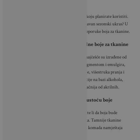
Najbolja boja za tkaninu ovisi o vrsti tkanine koju planirate koristiti.
Želite li dugotrajni jastučić za kauč ili jednostavan sezonski ukras? U
nastavku donosimo Wallerine tri najdraže preporuke boja za tkanine.
U slučaju nedoumice, koristite akrilne boje za tkanine
Boje za tkanine, poznate i kao tekstilne boje, najčešće su izrađene od
akrilnog polimera. Ovaj akril, koji se veže s pigmentom i emulgira,
čini boju otpornom na svakodnevno korištenje, višestruka pranja i
izlaganje sunčevoj svjetlosti. Iako postoje i opcije na bazi alkohola,
njihova će završna obrada biti svjetlija i prozračnija od akrilnih.
Obratite pozornost na prozirnost i gustoću boje
Ovisno o vašem projektu, trebate odlučiti želite li da boja bude
neprozirna ili prozirna te koliko gusta ili tanka. Tamnije tkanine
obično zahtijevaju neprozirniju boju, a većini komada namještaja
potrebna je gušća završna obrada.