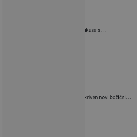
Spoj elegancije, kvalitete i dobrog ukusa s…
Inspiriran pjesmom Gabi Novak: Otkriven novi božićni…