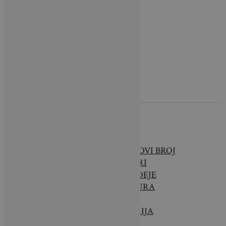
O NAMA
BRAVA CASA – NOVI BROJ
INTERIJERI
SAVJETI & IDEJE
ARHITEKTURA
VRTOVI
TEHNOLOGIJA
VIJESTI