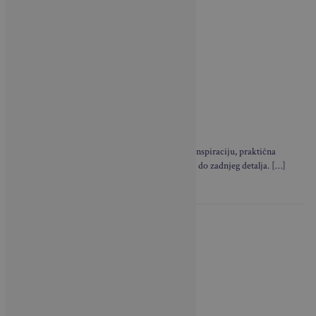
Brava Casa i u novom broju donosi neodoljivu inspiraciju, praktična
rješenja i privlačne primjere dizajna interijera – do zadnjeg detalja. […]
NAJNOVIJE VIJESTI
Sklapa se u nekoliko
sekundi i nosi poput torbe: