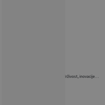
sobe? Ova…
POVEZANI ČLANCI
Ambienta 2025: Sajam koji spaja održivost, inovacije…