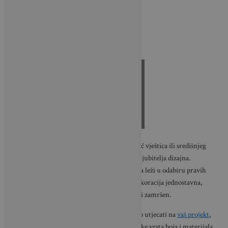
0
Shares
Izrada vlastitih ukrasa za dom
, kostima za Noć vještica ili središnjeg
dijela stola predstavlja pravi izazov za svakog ljubitelja dizajna.
Međutim, ključ uspješnog završnog proizvoda leži u odabiru pravih
materijala. Iako je većina pribora za izradu dekoracija jednostavna,
odabir odgovarajuće boje za tkaninu može biti zamršen.
Različite vrste boja za tkaninu mogu značajno utjecati na
vaš projekt
,
stoga je važno razumjeti osnovne karakteristike vrsta boja i materijala