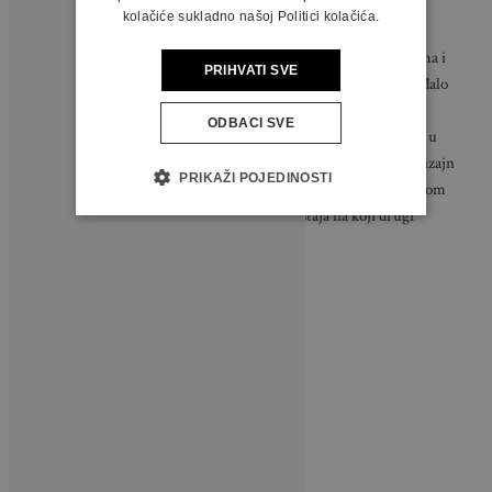
Personalizirajte tabure
kolačiće sukladno našoj Politici kolačića.
“Jeste li ikad uočili uzorak na otomanima u luksuznim trgovinama i
PRIHVATI SVE
poželjeli ga, ali si ga niste mogli priuštiti? Meni se to stalno događalo
dok nisam shvatila da isti izgled mogu postići bojom za tkanine”,
ODBACI SVE
nastavlja Waller. “Sada tražim taburee u jednobojnim nijansama u
trgovinama rabljenog namještaja i na tkaninu nanosim vlastiti dizajn
PRIKAŽI POJEDINOSTI
pomoću boje za tkanine. Tako imam potpunu kontrolu nad paletom
boja i dajem novi život komadu starog namještaja na koji drugi
vjerojatno ne bi obratili pažnju.”