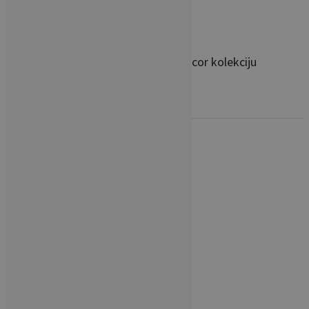
Ivica Skoko lansirao prvu home&decor kolekciju
PRATITE NAS
Novi broj