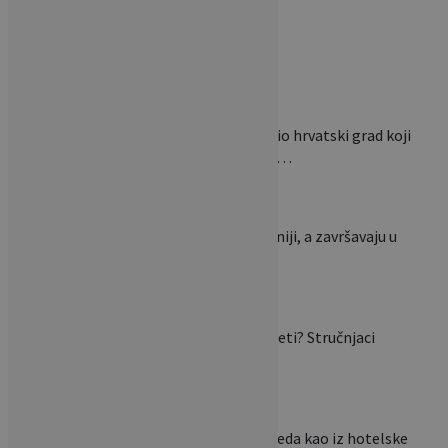
Ovaj…
National Geographic izdvojio hrvatski grad koji
mnogi zaobilaze: ‘Jedan od…
Ovi stolovi nastaju u Slavoniji, a završavaju u
luksuznim domovima…
Mogu li se biljke saditi i ljeti? Stručnjaci
otkrivaju zašto…
Želite da vam krevet izgleda kao iz hotelske