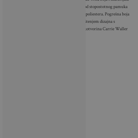
na koje ćete ih nanositi. Na primjer, tkanine od stopostotnog pamuka
reagirat će drugačije na boju nego tkanine od poliestera. Pogrešna boja
može rezultirati ljuskanjem, pucanjem ili ljuštenjem dizajna s
tkanine. Na sreću, stručnjakinja za izradu rukotvorina Carrie Waller
donosi nekoliko savjeta o boji za tkanine.