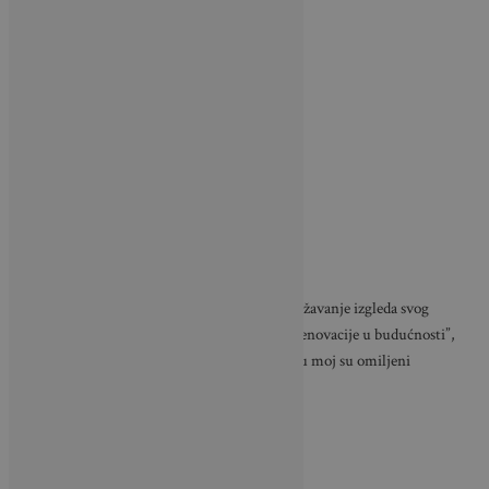
“Uvijek tražim brze i povoljne načine za osvježavanje izgleda svog
doma, kako bih svoj budžet sačuvala za veće renovacije u budućnosti”,
kaže Waller. “S obzirom na to, boje za tkaninu moj su omiljeni
materijal za brza osvježenja.”