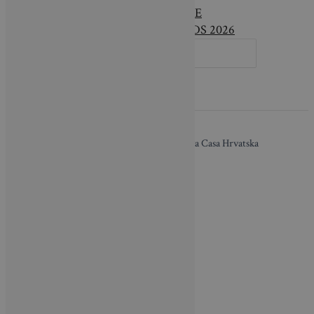
LIFESTYLE
DESIGN AWARDS 2026
SEARCH
FOR:
O nama / Impressum
| Copyright © 2026 Brava Casa Hrvatska