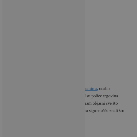
Za one s manje iskustva u korištenju
boja za tkaninu
, odabir
odgovarajuće može biti izazovan, posebno kad su police trgovina
prepune raznih vrsta. Upitali smo Waller da nam objasni sve što
trebamo znati o bojama za tkanine kako biste sa sigurnošću znali što
kupiti za svoj sljedeći sezonski projekt.