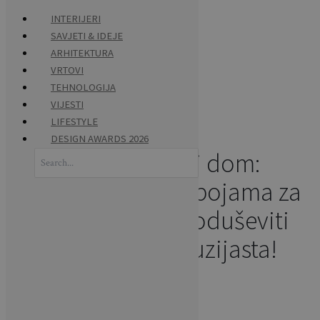
INTERIJERI
SAVJETI & IDEJE
Skip
ARHITEKTURA
HOME
to
VRTOVI
content
TEHNOLOGIJA
VIJESTI
VIJESTI
LIFESTYLE
DESIGN AWARDS 2026
Osvježite svoj dom:
Search
for:
Kreativne ideje s bojama za
tkanine koje će oduševiti
svakog DIY entuzijasta!
Napisao:
BRAVACASA
VIJESTI