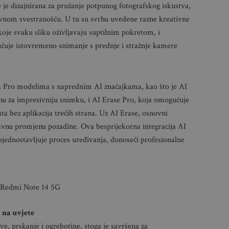
e je dizajnirana za pružanje potpunog fotografskog iskustva,
ivnom svestranošću. U tu su svrhu uvedene razne kreativne
oje svaku sliku oživljavaju suptilnim pokretom, i
ćuje istovremeno snimanje s prednje i stražnje kamere
a Pro modelima s naprednim AI značajkama, kao što je AI
nu za impresivniju snimku, i AI Erase Pro, koja omogućuje
ta bez aplikacija trećih strana. Uz AI Erase, osnovni
avnu promjenu pozadine. Ova besprijekorna integracija AI
pojednostavljuje proces uređivanja, donoseći profesionalne
Redmi Note 14 5G
 na uvjete
e, prskanje i ogrebotine, stoga je savršena za