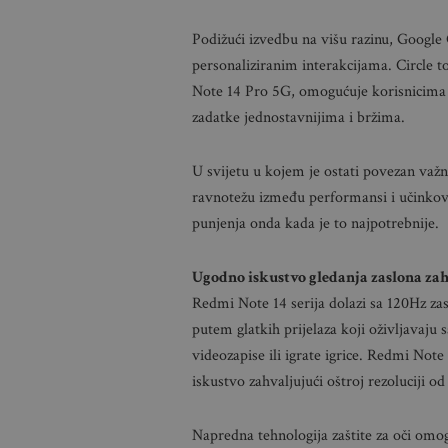
Podižući izvedbu na višu razinu, Google G
personaliziranim interakcijama. Circle 
Note 14 Pro 5G, omogućuje korisnicima 
zadatke jednostavnijima i bržima.
U svijetu u kojem je ostati povezan važni
ravnotežu između performansi i učinkovi
punjenja onda kada je to najpotrebnije.
Ugodno iskustvo gledanja zaslona zahv
Redmi Note 14 serija dolazi sa 120Hz z
putem glatkih prijelaza koji oživljavaju
videozapise ili igrate igrice. Redmi No
iskustvo zahvaljujući oštroj rezoluciji od 
Napredna tehnologija zaštite za oči omo