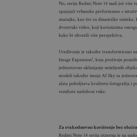
No, serija Redmi Note 14 nudi još više t
spajajući vrhunske performanse s intuit
značajke, kao što su dinamičke snimke, k
dvostruki video, koji korisnicima omogu
kako bi uhvatili više perspektiva.
Uređivanje je također transformirano n
Image Expansion¹, koja proširuje pozadi
jednostavno uklanjanje neželjenih objeka
modeli također imaju AI Sky za jednost
alata poboljšava kvalitetu fotografija i 
rezultate nadohvat ruke.
Za svakodnevno korištenje bez obzira
Redmi Note 14 serija otporna je na padov