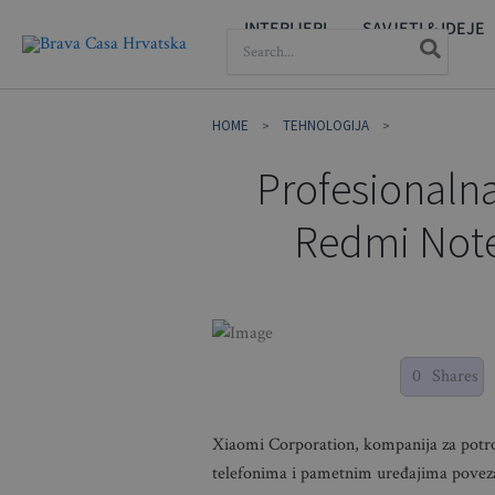
Skip
INTERIJERI
SAVJETI & IDEJE
SEARCH
to
FOR:
content
HOME
TEHNOLOGIJA
Profesionalna
Redmi Note 
0
Shares
Xiaomi Corporation, kompanija za potr
telefonima i pametnim uređajima poveza