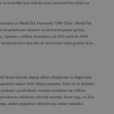
 za korisnike koji trebaju ostati povezani bez obzira na
premljeni su MediaTek Dimensity 7300-Ultra i MediaTek
u besprijekorno iskustvo za aktivnosti poput igranja,
ija. Upareni s velikim baterijama od 5110 mAh do 5500
rištenje kroz dan bilo da završavate radni projekt ili se
li imaju baterije dugog ciklusa dizajnirane za dugotrajnu
apaciteta nakon 1600 ciklusa punjenja. Kako bi se dodatno
 punjenje i predviđanje starenja temeljeno na velikim
proaktivno održavaju zdravlje baterije. Osim toga, svi Pro
anja, nudeći pogodnost uključivanja unutar nekoliko