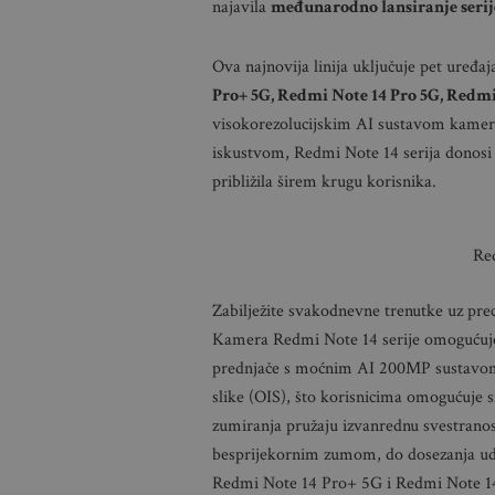
najavila
međunarodno lansiranje serij
Ova najnovija linija uključuje pet uređa
Pro+ 5G, Redmi Note 14 Pro 5G, Redmi
visokorezolucijskim AI sustavom kamera
iskustvom, Redmi Note 14 serija donosi 
približila širem krugu korisnika.
Re
Zabilježite svakodnevne trenutke uz pr
Kamera Redmi Note 14 serije omogućuje 
prednjače s moćnim AI 200MP sustavom 
slike (OIS), što korisnicima omogućuje 
zumiranja pružaju izvanrednu svestranost
besprijekornim zumom, do dosezanja ud
Redmi Note 14 Pro+ 5G i Redmi Note 14 