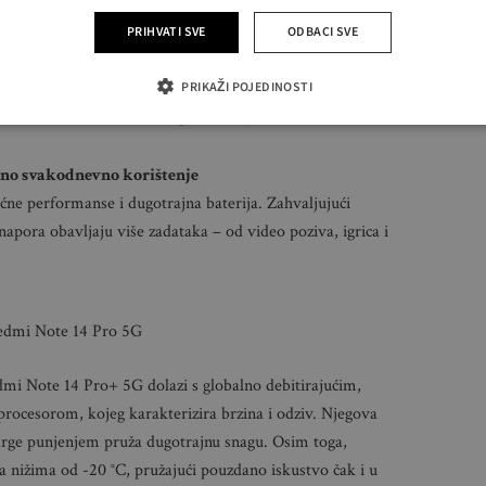
aze sa certifikatom IP64 koji ih štiti od prašine i
IP54 za otpornost na prskanje i prašinu. Štoviše, cijela
PRIHVATI SVE
ODBACI SVE
oji će, čak i u mokrim ili masnim uvjetima, osigurati
 U kombinaciji s ovim vrhunskim značajkama izdržljivosti,
PRIKAŽI POJEDINOSTI
i sve izazove svakodnevnog korištenja.
ano svakodnevno korištenje
ćne performanse i dugotrajna baterija. Zahvaljujući
apora obavljaju više zadataka – od video poziva, igrica i
edmi Note 14 Pro 5G
edmi Note 14 Pro+ 5G dolazi s globalno debitirajućim,
cesorom, kojeg karakterizira brzina i odziv. Njegova
ge punjenjem pruža dugotrajnu snagu. Osim toga,
 nižima od -20 °C, pružajući pouzdano iskustvo čak i u