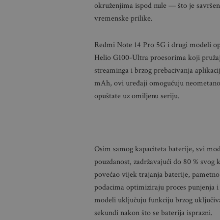
okruženjima ispod nule — što je savršeno
vremenske prilike.
Redmi Note 14 Pro 5G i drugi modeli o
Helio G100-Ultra proesorima koji pružaj
streaminga i brzog prebacivanja aplikac
mAh, ovi uređaji omogućuju neometano ko
opuštate uz omiljenu seriju.
Osim samog kapaciteta baterije, svi mode
pouzdanost, zadržavajući do 80 % svog k
povećao vijek trajanja baterije, pametno
podacima optimiziraju proces punjenja i 
modeli uključuju funkciju brzog uključiv
sekundi nakon što se baterija isprazni.