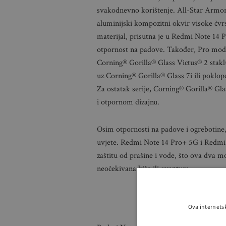
svakodnevno korištenje. All-Star Armor 
aluminijski kompozitni okvir visoke čvrs
materijal, prisutna je u Redmi Note 14
otpornost na padove. Također, Pro mode
Corning® Gorilla® Glass Victus® 2 stak
uz Corning® Gorilla® Glass 7i ili poklo
Za ostatak serije, Corning® Gorilla® Glas
i otpornom dizajnu.
Osim otpornosti na padove i ogrebotine,
uvjete. Redmi Note 14 Pro+ 5G i Redmi 
zaštitu od prašine i vode, što ova dva m
neočekivana kiša ili avantura.
Re
Ova internets