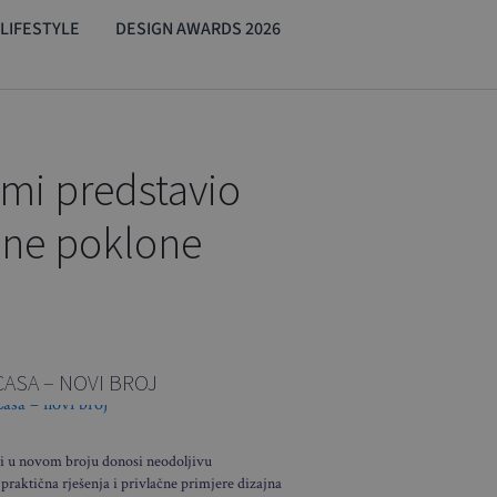
LIFESTYLE
DESIGN AWARDS 2026
omi predstavio
edne poklone
CASA – NOVI BROJ
i u novom broju donosi neodoljivu
 praktična rješenja i privlačne primjere dizajna