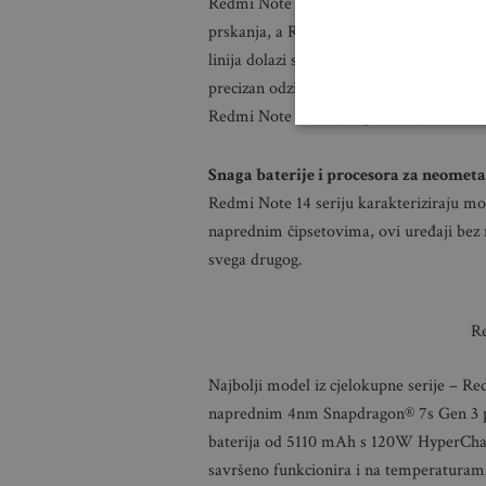
Redmi Note 14 Pro i Redmi Note 14 5G dol
prskanja, a Redmi Note 14 ima certifikat 
linija dolazi s optimiziranim zaslonom k
precizan odziv i točnost unosa dodirom.
Redmi Note 14 serija spremna je izdržat
Snaga baterije i procesora za neomet
Redmi Note 14 seriju karakteriziraju mo
naprednim čipsetovima, ovi uređaji bez n
svega drugog.
R
Najbolji model iz cjelokupne serije – R
naprednim 4nm Snapdragon® 7s Gen 3 pro
baterija od 5110 mAh s 120W HyperChar
savršeno funkcionira i na temperaturama