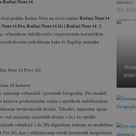
e Redmi Note 14
.
interijera –
NAJNOV
ja koji podižu Redmi Note na novu razinu:
Redmi Note 14
 Note 14 Pro, Redmi Note 14 5G i Redmi Note 14
. S
, vrhunskom izdržljivošću i impresivnim korisničkim
sveobuhvatna poboljšanja kako bi flagship značajke
Sklap
dmi Note 14 Pro+ 5G
popu
eciznu AI kameru
snimanje vrhunskih i preciznih fotografija. Pro modeli
kamera profesionalne razine s optičkom stabilizacijom
snimanje nevjerojatnih detalja. Također, napredne opcije
—od snimanja najsitnijih detalja s 2x i 4x optički
aljenih subjekata s do 30x digitalnim zumom na modelima
Pro 5G, kao i otključavanja novih kreativnih mogućnosti