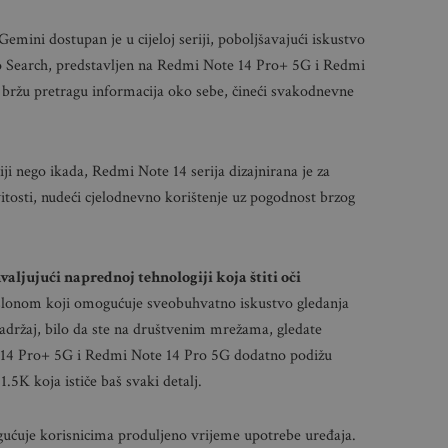
emini dostupan je u cijeloj seriji, poboljšavajući iskustvo
to Search, predstavljen na Redmi Note 14 Pro+ 5G i Redmi
bržu pretragu informacija oko sebe, čineći svakodnevne
ji nego ikada, Redmi Note 14 serija dizajnirana je za
tosti, nudeći cjelodnevno korištenje uz pogodnost brzog
aljujući naprednoj tehnologiji koja štiti oči
aslonom koji omogućuje sveobuhvatno iskustvo gledanja
 sadržaj, bilo da ste na društvenim mrežama, gledate
te 14 Pro+ 5G i Redmi Note 14 Pro 5G dodatno podižu
1.5K koja ističe baš svaki detalj.
gućuje korisnicima produljeno vrijeme upotrebe uređaja.