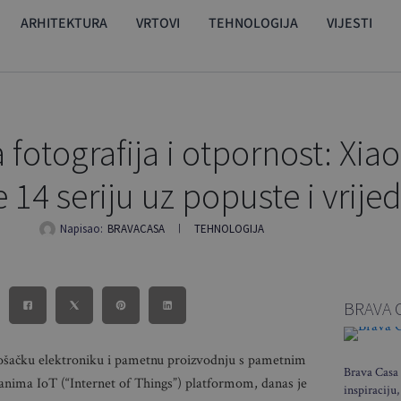
ARHITEKTURA
VRTOVI
TEHNOLOGIJA
VIJESTI
 fotografija i otpornost: Xia
14 seriju uz popuste i vrij
Napisao:
BRAVACASA
TEHNOLOGIJA
BRAVA 
ošačku elektroniku i pametnu proizvodnju s pametnim
Brava Casa 
nima IoT (“Internet of Things”) platformom, danas je
inspiraciju,