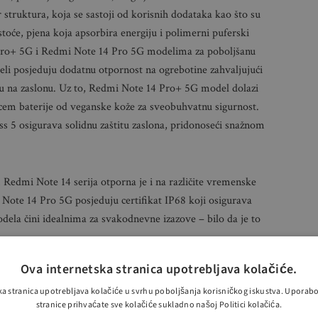
struktura, koja se sastoji od korisnih dodataka kao što su
toće, pjena koja apsorbira energiju i polimerni puferski
 Pro+ 5G i Redmi Note 14 Pro 5G modelima za poboljšanu
li posjeduju dodatnu otpornost na ogrebotine zahvaljujući
lu na zaslonu. Uz to, Redmi Note 14 Pro+ 5G model dolazi
pcem baterije od veganske kože za sveobuhvatnu sigurnost.
s 5 osigurava solidnu zaštitu zaslona, ​​pridonoseći snažnom
 Redmi Note 14 serija otporna je i na različite vremenske
Note 14 Pro 5G posjeduju certifikat IP68 koji osigurava
odela čini idealnima za svakodnevne izazove – bilo da je to
Ova internetska stranica upotrebljava kolačiće.
dmi Note 14 Pro+ 5G
ka stranica upotrebljava kolačiće u svrhu poboljšanja korisničkog iskustva. Uporab
stranice prihvaćate sve kolačiće sukladno našoj Politici kolačića.