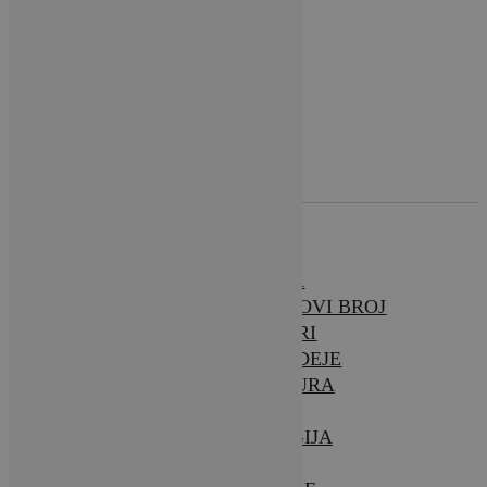
O NAMA
BRAVA CASA – NOVI BROJ
INTERIJERI
SAVJETI & IDEJE
ARHITEKTURA
VRTOVI
TEHNOLOGIJA
VIJESTI