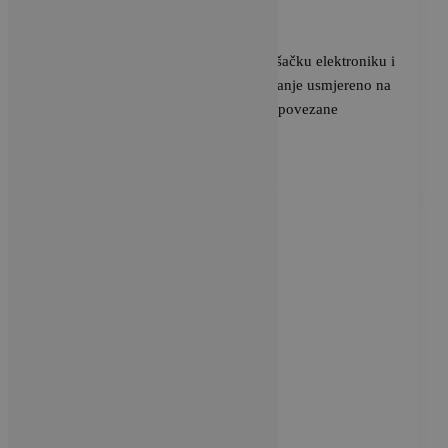
BRAVACASA
/
23 svibnja, 2025
Xiaomi Corporation, tvrtka za potrošačku elektroniku i
pametnu proizvodnju, čije je poslovanje usmjereno na
pametne telefone i pametne uređaje povezane