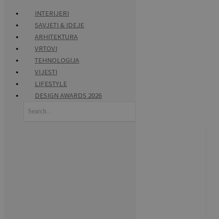
INTERIJERI
SAVJETI & IDEJE
Skip
ARHITEKTURA
to
VRTOVI
content
TEHNOLOGIJA
xiaomi
VIJESTI
LIFESTYLE
DESIGN AWARDS 2026
Search
for: