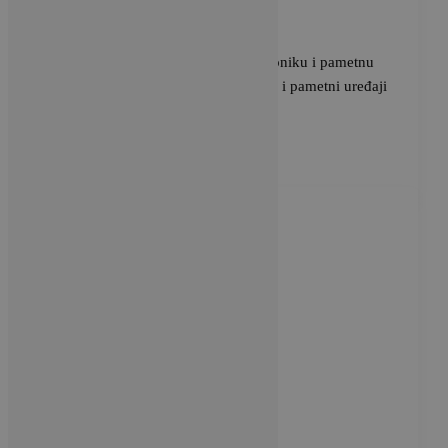
BRAVACASA
/
7 srpnja, 2025
Xiaomi, tvrtka za potrošačku elektroniku i pametnu
proizvodnju, čiji su pametni telefoni i pametni uređaji
povezani IoT platformom u središtu