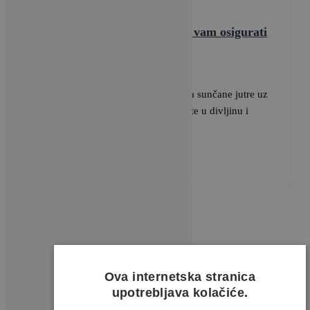
Tehnologija
Ljeto bez stresa: Trik koji će vam osigurati
mir dok ste na putu
BRAVACASA
/
17 lipnja, 2025
Ljeto je stvoreno za bezbrižnost – za sunčane jutre uz
kavu na terasi, poslijepodnevne izlete u divljinu i
večeri koje
Ova internetska stranica
upotrebljava kolačiće.