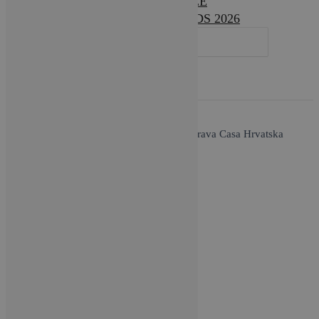
LIFESTYLE
DESIGN AWARDS 2026
SEARCH
FOR:
O nama / Impressum
| Copyright © 2026 Brava Casa Hrvatska