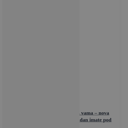
Tehnologija
Pametno, elegantno i uvijek s vama – nova
razina svakodnevice s kojom dan imate pod
kontrolom