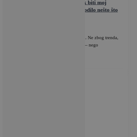
Mislio sam da će bicikl uvijek biti moj
početak i kraj, a onda se dogodilo nešto što
nisam očekivao
BRAVACASA
/
30 lipnja, 2025
Uvijek sam bio osoba na dva kotača. Ne zbog trenda,
ne zato što je to “ekološki” ili “in” — nego