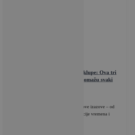
,
Tehnologija
Vijesti
Pametan povratak u školske klupe: Ova tri
Xiaomi uređaja školarcima pomažu svaki
dan
BRAVACASA
/
11 rujna, 2025
Nova školska godina donijela je i nove izazove – od
učenja i pisanja bilješki do organizacije vremena i
stvaranja zdravih