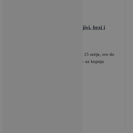
Tehnologija
Redmi Note 15 serija – izdržljivi, brzi i
spremni na sve
BRAVACASA
/
22 siječnja, 2026
Za Pro modele iz nove REDMI Note 15 serije, sve do
kraja veljače vrijedi promo ponuda – uz kupnju
REDMI […]