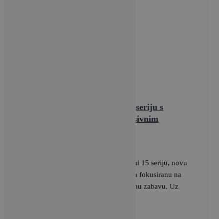
,
Tehnologija
Vijesti
Xiaomi predstavio Redmi 15 seriju s
masivnom baterijom i impresivnim
zaslonom
BRAVACASA
/
3 rujna, 2025
Xiaomi je nedavno predstavio Redmi 15 seriju, novu
liniju pametnih pristupačnih telefona fokusiranu na
vrijednost, pouzdanost i svakodnevnu zabavu. Uz