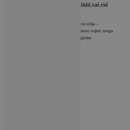
Jedna ključna stvar može zaštititi vaš vid
BRAVACASA
/
24 svibnja, 2025
Zamagljen vid, peckanje i nadraženost očiju –
simptomi koje gotovo svatko povremeno osjeti, mogu
ukazivati na ozbiljnije stanje, tzv. digitalni