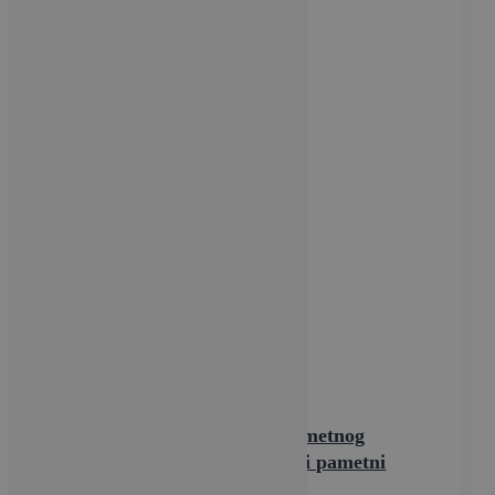
Vijesti
Od pročišćivača zraka do pametnog
hladnjaka: Predstavljeni novi pametni
uređaji koje ćete obožavati