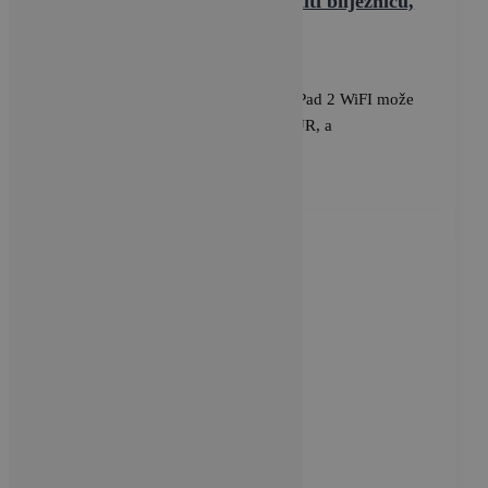
Može li jedan uređaj zamijeniti bilježnicu,
knjigu i kino?
BRAVACASA
/
5 lipnja, 2025
Od 20. lipnja do 20. srpnja, Redmi Pad 2 WiFI može
se kupiti po promo cijeni od 199 EUR, a