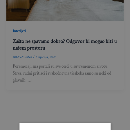
Interijeri
Zašto ne spavamo dobro? Odgovor bi mogao biti u
našem prostoru
BRAVACASA
/
2 siječnja, 2025
Poremećaji sna postali su sve češći u suvremenom životu.
Stres, radni pritisci i svakodnevna tjeskoba samo su neki od
glavnih […]