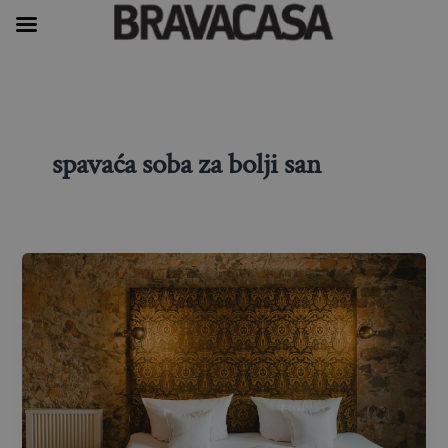
Skip
to
content
spavaća soba za bolji san