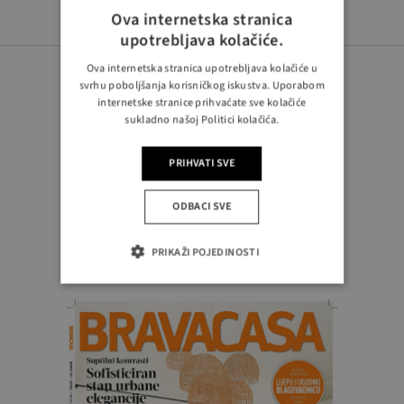
Ova internetska stranica
upotrebljava kolačiće.
Ova internetska stranica upotrebljava kolačiće u
svrhu poboljšanja korisničkog iskustva. Uporabom
internetske stranice prihvaćate sve kolačiće
sukladno našoj Politici kolačića.
PRATITE NAS
PRIHVATI SVE
ODBACI SVE
PRIKAŽI POJEDINOSTI
Novi broj