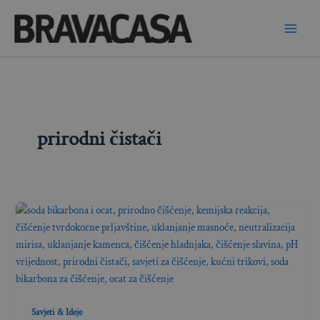
Skip
to
content
prirodni čistači
Savjeti & Ideje