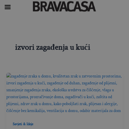
Skip
to
content
izvori zagađenja u kući
Savjeti & Ideje