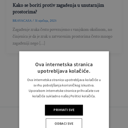
Kako se boriti protiv zagađenja u unutarnjim
prostorima?
BRAVACASA
/
31 siječnja, 2025
Zagađenje zraka često povezujemo s vanjskom okolinom, no
činjenica je da je zrak u zatvorenim prostorima često mnogo
zagađeniji nego […]
Ova internetska stranica
upotrebljava kolačiće.
Ova internetska stranica upotrebljava kolačiće u
svrhu poboljšanja korisničkog iskustva.
Uporabom internetske stranice prihvaćate sve
kolačiće sukladno našoj Politici kolačića.
PRIHVATI SVE
ODBACI SVE