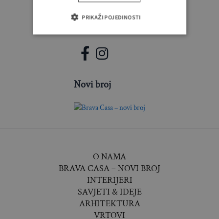
PRIKAŽI POJEDINOSTI
PRATITE NAS
Novi broj
O NAMA
BRAVA CASA – NOVI BROJ
INTERIJERI
SAVJETI & IDEJE
ARHITEKTURA
VRTOVI