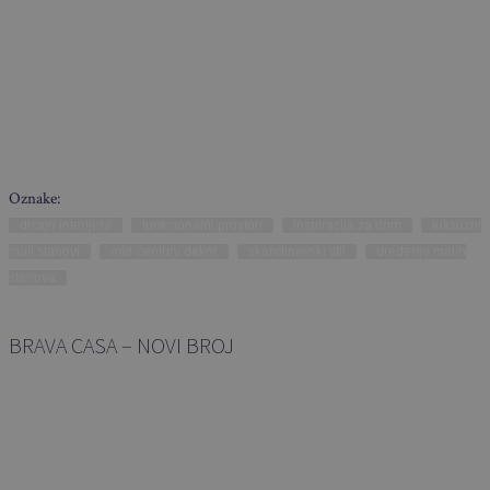
Oznake:
dizajn interijera
funkcionalni prostori
inspiracija za dom
luksuzni
mali stanovi
mid-century dekor
skandinavski stil
uređenje malih
stanova
BRAVA CASA – NOVI BROJ