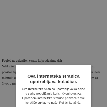
Pogled na zelenilo i terasa koja oduzima dah
Velika terasa koja okružuje stan sa svih strana pruža dodatni životni
prostor tijekom toplijih mjeseci. Uz pogled na zelenilo, terasa doprinosi
Ova internetska stranica
mirnoj i opuštajućoj atmosferi, što ovaj stan čini idealnim mjestom za
upotrebljava kolačiće.
život u gradu, ali s dozom privatnosti i luksuza.
Ova internetska stranica upotrebljava kolačiće
u svrhu poboljšanja korisničkog iskustva.
Uporabom internetske stranice prihvaćate sve
kolačiće sukladno našoj Politici kolačića.