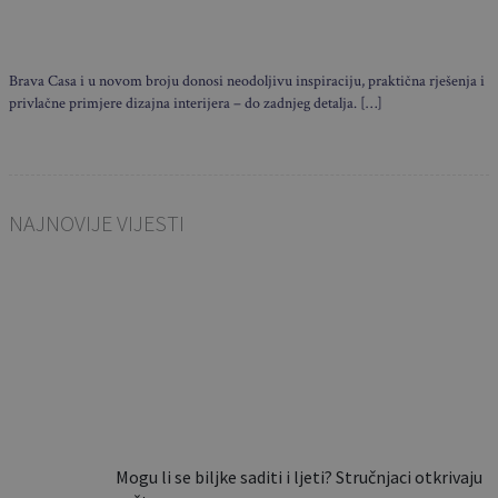
Brava Casa i u novom broju donosi neodoljivu inspiraciju, praktična rješenja i
privlačne primjere dizajna interijera – do zadnjeg detalja. […]
NAJNOVIJE VIJESTI
Ovi stolovi nastaju u Slavoniji, a
završavaju u luksuznim
domovima…
Mogu li se biljke saditi i ljeti? Stručnjaci otkrivaju