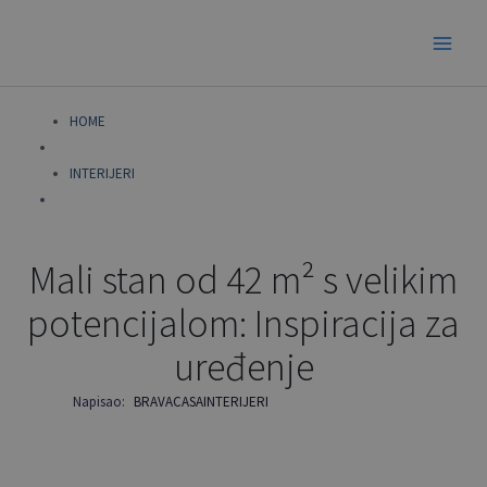
Skip
to
content
HOME
INTERIJERI
Mali stan od 42 m² s velikim
potencijalom: Inspiracija za
uređenje
Napisao:
BRAVACASA
INTERIJERI