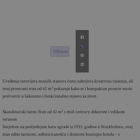
0
Shares
Uređenje interijera manjih stanova često zahtijeva kreativna rješenja, ali
ovaj prostrani stan od 42 m² pokazuje kako se i kompaktan prostor može
pretvoriti u luksuzno i funkcionalno mjesto za život.
Skandinavski šarm: Stan od 42 m² s mid-century dekorom i velikom
terasom
Smješten na posljednjem katu zgrade iz 1935. godine u Stockholmu, ovaj
stan odiše šarmom, sofisticiranošću i dojmom boutique hotela – s