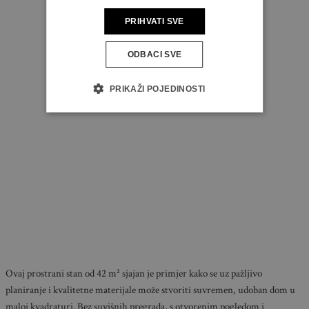
PRIHVATI SVE
ODBACI SVE
PRIKAŽI POJEDINOSTI
Ovaj prostrani stan od 42 m² sjajan je primjer kako se uz pažljivo
planiranje i kvalitetne materijale može stvoriti suvremen, udoban dom u
maloj kvadraturi. Bez suvišnih pregrada, s otvorenim pogledom i