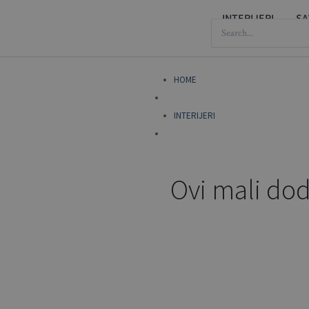
Skip
INTERIJERI
SA
SEARCH
to
FOR:
content
HOME
INTERIJERI
Ovi mali dod