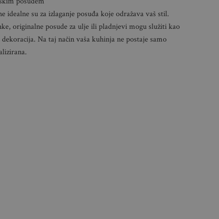
njskim posuđem
ne idealne su za izlaganje posuđa koje odražava vaš stil.
e, originalne posude za ulje ili pladnjevi mogu služiti kao
 dekoracija. Na taj način vaša kuhinja ne postaje samo
alizirana.