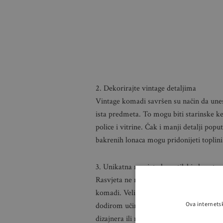
2. Dekorirajte vintage detaljima
Vintage komadi savršen su način da unes
ista predmeta. To mogu biti starinske ke
police i vitrine. Čak i manji detalji popu
bakrenih lonaca mogu pridonijeti toplin
3. Unikatna rasvjeta kao stilski akcent
Rasvjeta ne mora biti samo funkcionalna.
komadi. Velike skulpturalne viseće lamp
Ova internets
dodirom učinit će prostor vizualno upeč
dizajnera ili ručno rađene lampe koje će