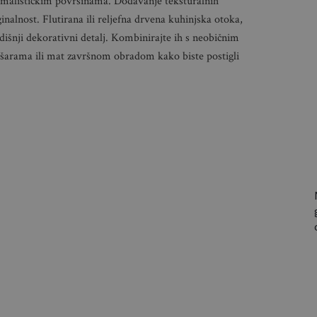
nimalističkim površinama. Dodavanje teksturalnih
nalnost. Flutirana ili reljefna drvena kuhinjska otoka,
dišnji dekorativni detalj. Kombinirajte ih s neobičnim
šarama ili mat završnom obradom kako biste postigli