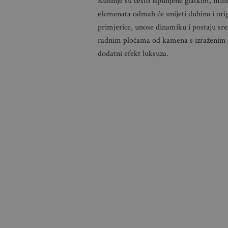
Kuhinje su često ispunjene glatkim, mi
elemenata odmah će unijeti dubinu i origi
primjerice, unose dinamiku i postaju sre
radnim pločama od kamena s izraženim 
dodatni efekt luksuza.