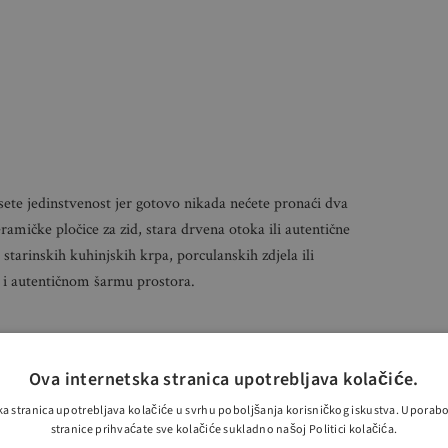
ete jedinstvenost jer gotovo nikada nećete pronaći dva
ramičke pločice za zid, stara drvena otoka ili autentične
t starinskih kuhinjskih krpa, porculanskih zdjela ili
i i autentičnom šarmu prostora.
 Birajte lampe i lustere koji su ujedno dekorativni
Ova internetska stranica upotrebljava kolačiće.
e iznad kuhinjskog otoka ili zidne lampe s umjetničkim
ka stranica upotrebljava kolačiće u svrhu poboljšanja korisničkog iskustva. Uporab
atljivijim. Dodatni plus je ako pronađete komade lokalnih
stranice prihvaćate sve kolačiće sukladno našoj Politici kolačića.
 biti prava mala umjetnička djela.