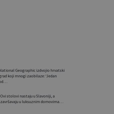
Sklapa se u nekoliko
sekundi i nosi poput
torbe: Ovaj…
National Geographic izdvojio hrvatski
grad koji mnogi zaobilaze: ‘Jedan
od…
Ovi stolovi nastaju u Slavoniji, a
završavaju u luksuznim domovima…