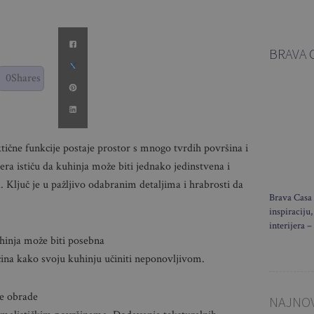
BRAVA 
0
Shares
ktične funkcije postaje prostor s mnogo tvrdih površina i
ijera ističu da kuhinja može biti jednako jedinstvena i
 Ključ je u pažljivo odabranim detaljima i hrabrosti da
Brava Casa 
inspiraciju,
interijera –
uhinja može biti posebna
ina kako svoju kuhinju učiniti neponovljivom.
ne obrade
NAJNOV