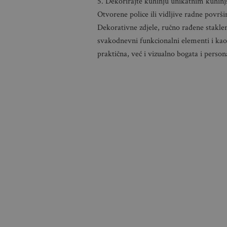
5. Dekorirajte kuhinju unikatnim kuhi
Otvorene police ili vidljive radne površi
Dekorativne zdjele, ručno rađene staklenk
svakodnevni funkcionalni elementi i kao
praktična, već i vizualno bogata i person