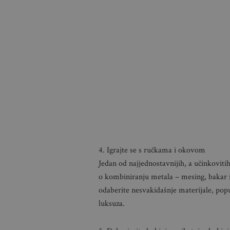
4. Igrajte se s ručkama i okovom
Jedan od najjednostavnijih, a učinkoviti
o kombiniranju metala – mesing, bakar i c
odaberite nesvakidašnje materijale, popu
luksuza.