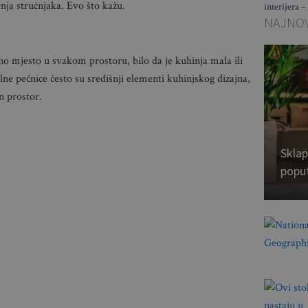
ljenja stručnjaka. Evo što kažu.
interijera –
NAJNOV
 mjesto u svakom prostoru, bilo da je kuhinja mala ili
lne pećnice često su središnji elementi kuhinjskog dizajna,
an prostor.
Sklap
popu