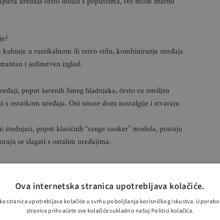
leta uređaja često dolazi s popustima, što može znatno
je?
a kuhinje u rustikalnom ili retro stilu, kombiniranje uređaja
rmantan i jedinstven izgled.
ređaji, poput šarenih Smeg hladnjaka, često su omiljen
i s ostatkom uređaja. Oni unose dozu nostalgije i stvaraju
i štednjaci, poput klasičnih “range cooker” modela, postaju
oraju se slagati s ostalim uređajima.
ozi
 diktiraju izbor uređaja, a ne estetika. U tim situacijama,
Ova internetska stranica upotrebljava kolačiće.
 je sasvim prihvatljivo.
ka stranica upotrebljava kolačiće u svrhu poboljšanja korisničkog iskustva. Uporab
stranice prihvaćate sve kolačiće sukladno našoj Politici kolačića.