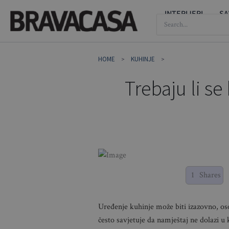
Skip
INTERIJERI
SA
SEARCH
to
FOR:
content
HOME
KUHINJE
Trebaju li se
1
Shares
Uređenje kuhinje može biti izazovno, oso
često savjetuje da namještaj ne dolazi u k