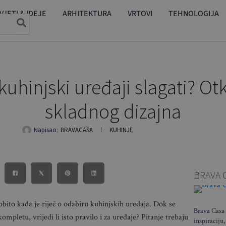
VJETI & IDEJE
ARHITEKTURA
VRTOVI
TEHNOLOGIJA
 kuhinjski uređaji slagati? O
skladnog dizajna
Napisao:
BRAVACASA
KUHINJE
BRAVA 
bito kada je riječ o odabiru kuhinjskih uređaja. Dok se
Brava Casa 
ompletu, vrijedi li isto pravilo i za uređaje? Pitanje trebaju
inspiraciju,