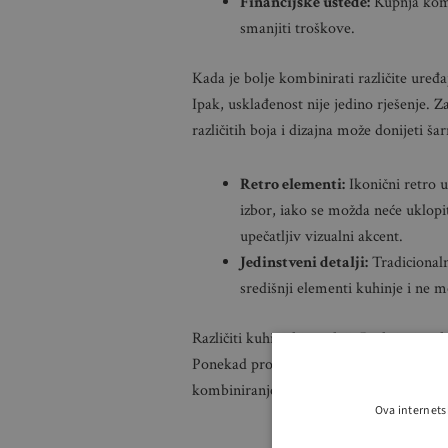
Financijske uštede:
Kupnja komp
smanjiti troškove.
Kada je bolje kombinirati različite uređa
Ipak, usklađenost nije jedino rješenje. Z
različitih boja i dizajna može donijeti ša
Retro elementi:
Ikonični retro u
izbor, iako se možda neće uklopit
upečatljiv vizualni akcent.
Jedinstveni detalji:
Tradicionaln
središnji elementi kuhinje i ne m
Različiti kuhinjski uređaji: Praktični razl
Ponekad prostor ili tehničke specifikacije
kombiniranje uređaja različitih brendova
Ova internets