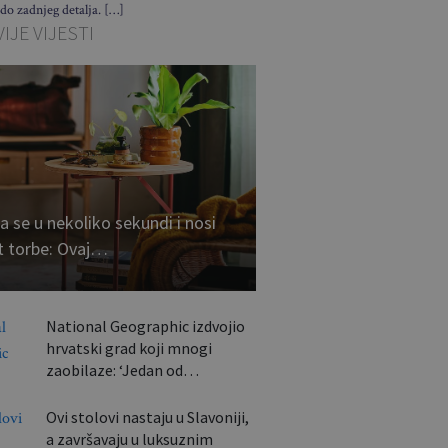
 do zadnjeg detalja. […]
IJE VIJESTI
a se u nekoliko sekundi i nosi
t torbe: Ovaj…
National Geographic izdvojio
hrvatski grad koji mnogi
zaobilaze: ‘Jedan od…
Ovi stolovi nastaju u Slavoniji,
a završavaju u luksuznim