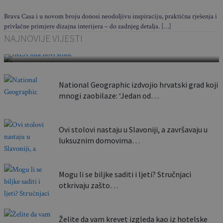
Brava Casa i u novom broju donosi neodoljivu inspiraciju, praktična rješenja i
privlačne primjere dizajna interijera – do zadnjeg detalja. […]
Sklapa se u nekoliko sekundi i nosi poput torbe:
NAJNOVIJE VIJESTI
Ovaj…
National Geographic izdvojio hrvatski grad koji
mnogi zaobilaze: ‘Jedan od…
Ovi stolovi nastaju u Slavoniji, a završavaju u
luksuznim domovima…
Mogu li se biljke saditi i ljeti? Stručnjaci
otkrivaju zašto…
Želite da vam krevet izgleda kao iz hotelske