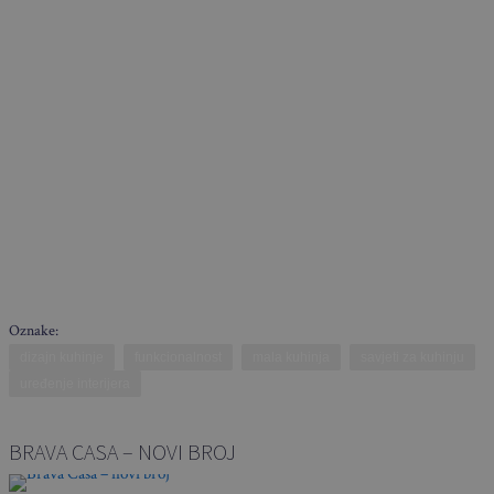
Oznake:
dizajn kuhinje
funkcionalnost
mala kuhinja
savjeti za kuhinju
uređenje interijera
BRAVA CASA – NOVI BROJ