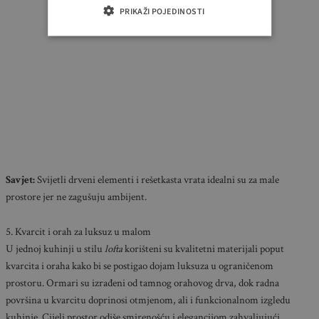
PRIKAŽI POJEDINOSTI
Savjet:
Svijetli drveni elementi i rešetkasta vrata idealni su za male
prostore jer ne zagušuju ambijent.
5. Kvarcit i orah za luksuz u malom
U jednoj kuhinji u stilu
lofta
korišteni su kvalitetni materijali poput
kvarcita i oraha kako bi se postigao dojam luksuza u ograničenom
prostoru. Ormari su izrađeni od tamnog orahovog drva, dok radna
površina u kvarcitu doprinosi otmjenom, ali i funkcionalnom izgledu
kuhinje. Cijeli prostor odiše smirenošću i elegancijom zahvaljujući