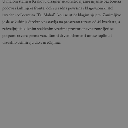
U malom stanu u Krakovu dizajner je koristio nježne nijanse bež boje za
podove i kuhinjske fronte, dok su radna površina i blagovaonski stol
izrađeni od kvarcita “Taj Mahal”, koji se ističe blagim sjajem. Zanimljivo
je da se kuhinja direktno nastavlja na prostranu terasu od 45 kvadrata, a
zahvaljujući kliznim staklenim vratima prostor dnevne zone ljeti se
potpuno otvara prema van. Tamni drveni elementi unose toplinu i
vizualno definiraju dio s uređajima.