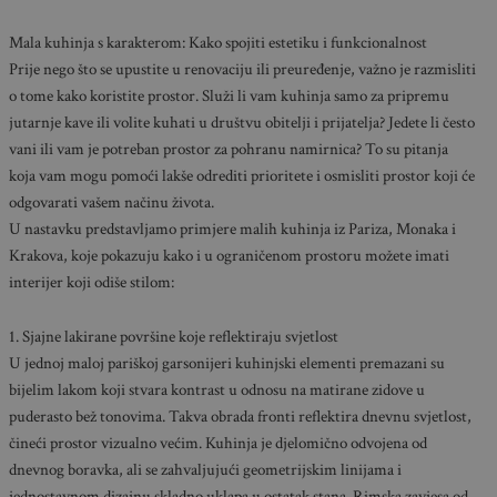
Mala kuhinja s karakterom: Kako spojiti estetiku i funkcionalnost
Prije nego što se upustite u renovaciju ili preuređenje, važno je razmisliti
o tome kako koristite prostor. Služi li vam kuhinja samo za pripremu
jutarnje kave ili volite kuhati u društvu obitelji i prijatelja? Jedete li često
vani ili vam je potreban prostor za pohranu namirnica? To su pitanja
koja vam mogu pomoći lakše odrediti prioritete i osmisliti prostor koji će
odgovarati vašem načinu života.
U nastavku predstavljamo primjere malih kuhinja iz Pariza, Monaka i
Krakova, koje pokazuju kako i u ograničenom prostoru možete imati
interijer koji odiše stilom:
1. Sjajne lakirane površine koje reflektiraju svjetlost
U jednoj maloj pariškoj garsonijeri kuhinjski elementi premazani su
bijelim lakom koji stvara kontrast u odnosu na matirane zidove u
puderasto bež tonovima. Takva obrada fronti reflektira dnevnu svjetlost,
čineći prostor vizualno većim. Kuhinja je djelomično odvojena od
dnevnog boravka, ali se zahvaljujući geometrijskim linijama i
jednostavnom dizajnu skladno uklapa u ostatak stana. Rimska zavjesa od