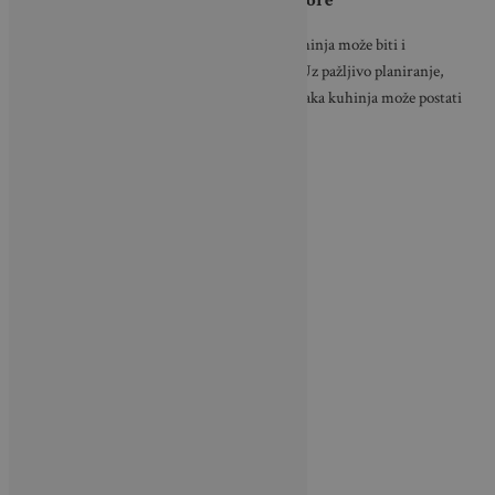
Zaključak: Inspiracija za male prostore
Primjer Margo Kashine pokazuje da mala kuhinja može biti i
praktična i lijepa, bez obzira na ograničenja. Uz pažljivo planiranje,
odabir boja i multifunkcionalni namještaj, svaka kuhinja može postati
pravo remek-djelo!