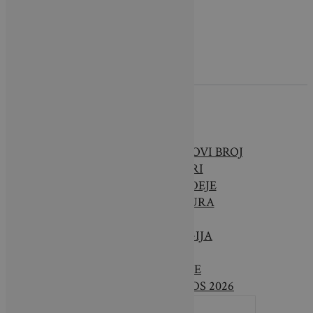
O NAMA
BRAVA CASA – NOVI BROJ
INTERIJERI
SAVJETI & IDEJE
ARHITEKTURA
VRTOVI
TEHNOLOGIJA
VIJESTI
LIFESTYLE
DESIGN AWARDS 2026
SEARCH