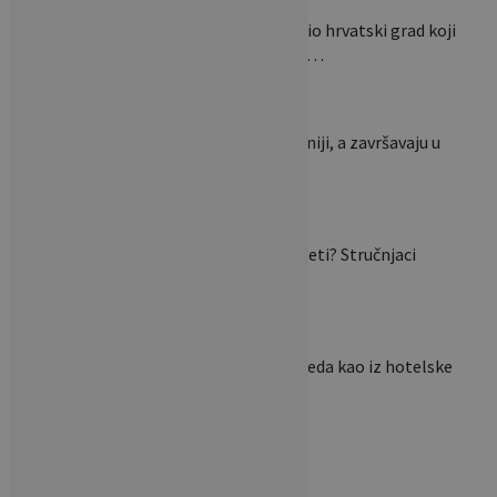
National Geographic izdvojio hrvatski grad koji
mnogi zaobilaze: ‘Jedan od…
Ovi stolovi nastaju u Slavoniji, a završavaju u
luksuznim domovima…
Mogu li se biljke saditi i ljeti? Stručnjaci
otkrivaju zašto…
Želite da vam krevet izgleda kao iz hotelske
sobe? Ova…
POVEZANI ČLANCI