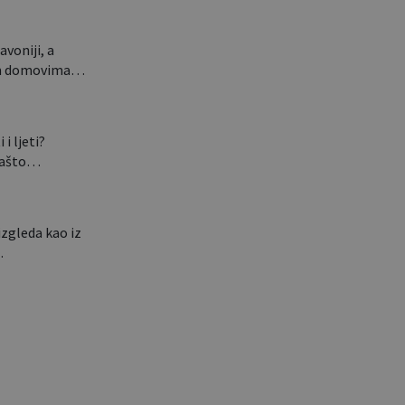
avoniji, a
nim domovima…
 i ljeti?
 zašto…
izgleda kao iz
…