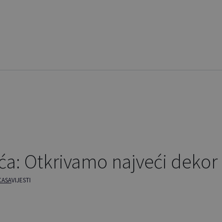
aća: Otkrivamo najveći dekor 
CASA
VIJESTI