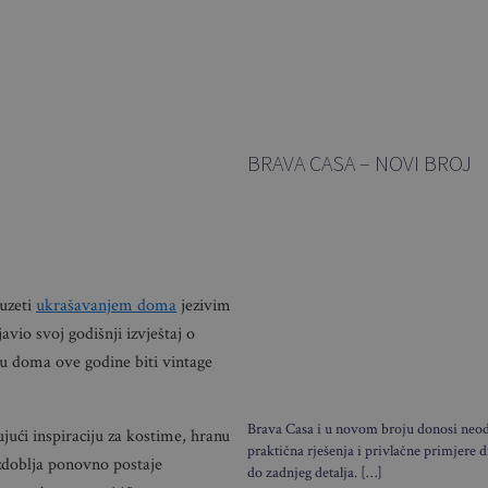
BRAVA CASA – NOVI BROJ
auzeti
ukrašavanjem doma
jezivim
vio svoj godišnji izvještaj o
nju doma ove godine biti vintage
Brava Casa i u novom broju donosi neodo
jući inspiraciju za kostime, hranu
praktična rješenja i privlačne primjere d
azdoblja ponovno postaje
do zadnjeg detalja. […]