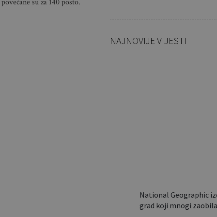
 povećane su za 140 posto.
NAJNOVIJE VIJESTI
Sklapa se 
sekundi i 
torbe: Ov
National Geographic iz
grad koji mnogi zaobil