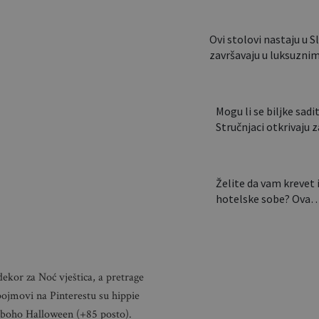
Ovi stolovi nastaju u Sl
završavaju u luksuz
Mogu li se biljke saditi
Stručnjaci otkrivaju
Želite da vam krevet 
hotelske sobe? Ova
dekor za Noć vještica, a pretrage
pojmovi na Pinterestu su hippie
 boho Halloween (+85 posto).