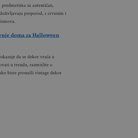
 predmetima za autentičan,
r doživljavaju preporod, s crvenim i
 domova.
đenje doma za Halloween
dokazuje da se dekor vraća u
ovati u trendu, razmislite o
kako biste pronašli vintage dekor