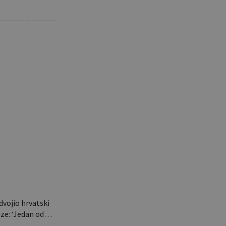
u nekoliko
nosi poput
aj…
dvojio hrvatski
aze: ‘Jedan od…