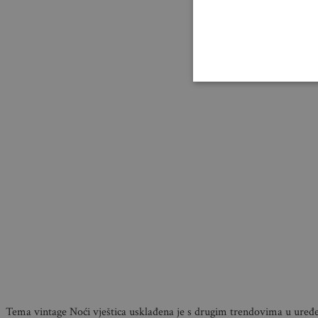
Tema vintage Noći vještica usklađena je s drugim trendovima u uređ