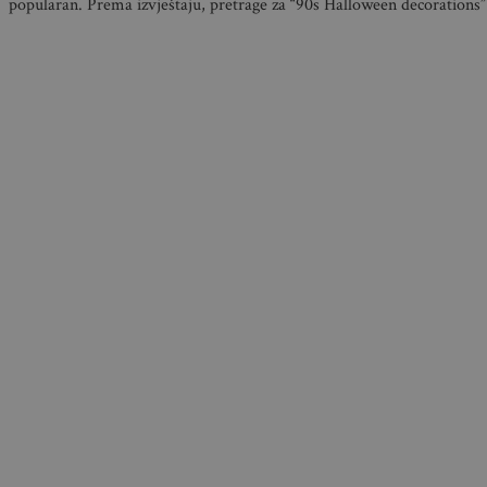
popularan. Prema izvještaju, pretrage za “90s Halloween decorations”