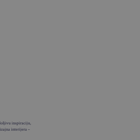
ljivu inspiraciju,
izajna interijera –