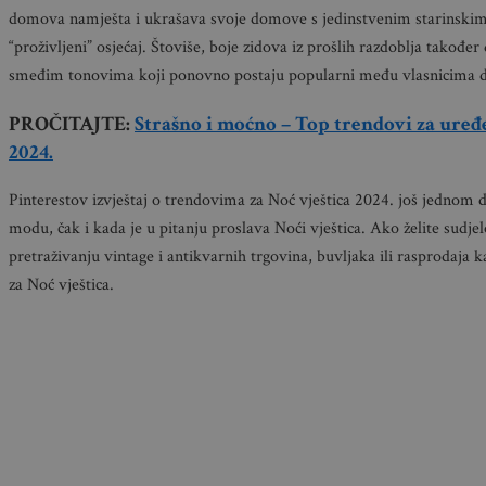
domova namješta i ukrašava svoje domove s jedinstvenim starinskim
“proživljeni” osjećaj. Štoviše, boje zidova iz prošlih razdoblja takođe
smeđim tonovima koji ponovno postaju popularni među vlasnicima
PROČITAJTE:
Strašno i moćno – Top trendovi za ure
2024.
Pinterestov izvještaj o trendovima za Noć vještica 2024. još jednom 
modu, čak i kada je u pitanju proslava Noći vještica. Ako želite sudjel
pretraživanju vintage i antikvarnih trgovina, buvljaka ili rasprodaja 
za Noć vještica.