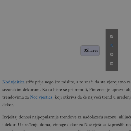
0
Shares
Noć vještica
stiže prije nego što mislite, a to znači da ste vjerojatno z
sezonskim dekorom. Kako biste se pripremili, Pinterest je upravo obja
trendovima za
Noć vještica
, koji otkriva da će najveći trend u uređe
dekor.
Izvještaj donosi najpopularnije trendove za nadolazeću sezonu, uključu
i dekor. U uređenju doma, vintage dekor za Noć vještica iz prošlih r