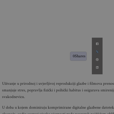
0
Shares
Uživanje u prirodnoj i uvjerljivoj reprodukciji glazbe i filmova prenosi 
smanjuje stres, popravlja fizički i psihički habitus i osigurava smireni
svakodnevicu.
U doba u kojem dominiraju komprimirane digitalne glazbene datoteke,