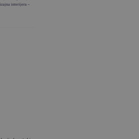
izajna interijera –
u nekoliko
nosi poput
aj…