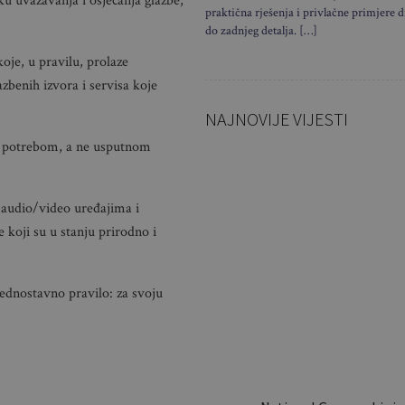
ku uvažavanja i osjećanja glazbe,
praktična rješenja i privlačne primjere d
do zadnjeg detalja. […]
koje, u pravilu, prolaze
benih izvora i servisa koje
NAJNOVIJE VIJESTI
 potrebom, a ne usputnom
 audio/video uređajima i
Sklapa se 
koji su u stanju prirodno i
sekundi i 
torbe: Ov
jednostavno pravilo: za svoju