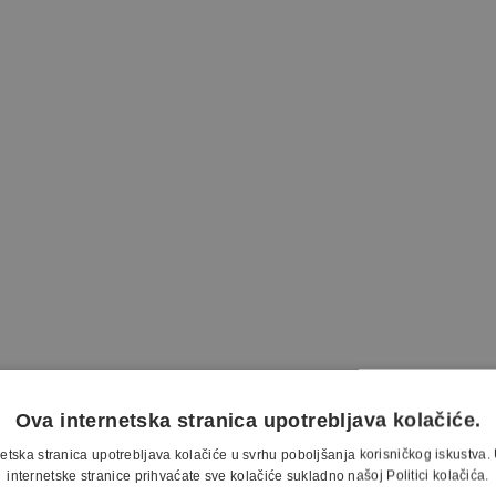
eba, u
Mesničkoj ulici 9
,
Ova internetska stranica upotrebljava kolačiće.
best-buy A/V uređaja, high-end
etska stranica upotrebljava kolačiće u svrhu poboljšanja korisničkog iskustv
internetske stranice prihvaćate sve kolačiće sukladno našoj Politici kolačića.