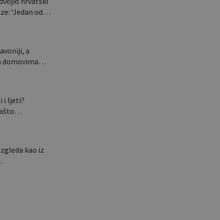
dvojio hrvatski
aze: ‘Jedan od…
avoniji, a
nim domovima…
 i ljeti?
 zašto…
izgleda kao iz
…