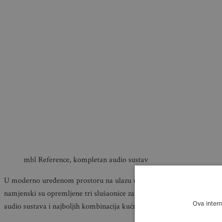
mbl Reference, kompletan audio sustav
U moderno uređenom prostoru na ulazu u gornjogradsku jezgru Zagr
namjenski su opremljene tri slušaonice za demonstraciju vrhunskih 
Ova intern
audio sustava i najboljih kombinacija kućnih kina.