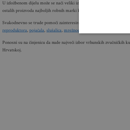
U izložbenom dijelu može se naći veliki izbor A/V i multimedijskih ur
ostalih proizvoda najboljih robnih marki koje vladaju svjetskim tržiš
Svakodnevno se trude pomoći zainteresiranim posjetiteljima u prona
reproduktora
,
pojačala
,
slušalica
,
mrežnog reproduktora
,
zvučnika
,
k
Ponosni su na činjenicu da nude najveći izbor vrhunskih zvučničkih ku
Hrvatskoj.