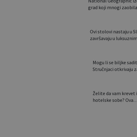
National Geographic iz
grad koji mnogi zaobil
Ovi stolovi nastaju u Sl
završavaju u luksuz
Mogu li se biljke saditi
Stručnjaci otkrivaju
Želite da vam krevet 
hotelske sobe? Ova