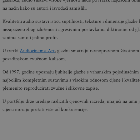
glasnoća, audio sustavi visoke vjernosti nude povratak najčišćem obli
na način kako su autori i izvođači zamislili.
Kvalitetni audio sustavi ističu suptilnosti, teksture i dimenzije glazbe 
nezapaženo zbog izloženosti agresivnim postavkama diktiranim od glaz
zanima samo i jedino profit.
U tvrtki
Audiocinema-Art
, glazbu smatraju ravnopravnom životnom
pozadinskom zvučnom kulisom.
Od 1997. godine upoznaju ljubitelje glazbe s vrhunskim pojedinačnim
najboljim kompletnim sustavima s visokim odnosom cijene i kvalitete 
plemenito reproducirati zvučne i slikovne zapise.
U portfelju drže uređaje različitih cjenovnih razreda, imajući na umu 
cijenu moraju pružati više od konkurencije.