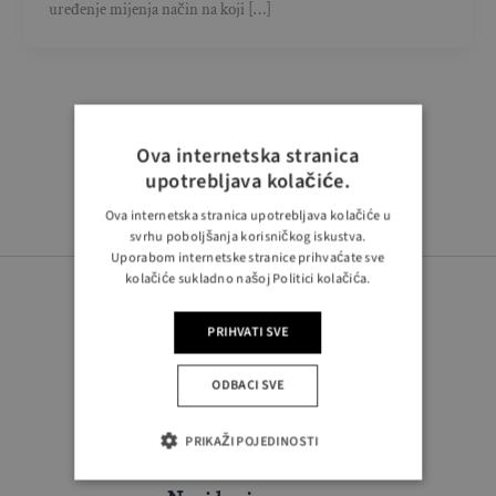
uređenje mijenja način na koji […]
Ova internetska stranica
upotrebljava kolačiće.
Ova internetska stranica upotrebljava kolačiće u
svrhu poboljšanja korisničkog iskustva.
Uporabom internetske stranice prihvaćate sve
kolačiće sukladno našoj Politici kolačića.
PRIHVATI SVE
PRATITE NAS
ODBACI SVE
PRIKAŽI POJEDINOSTI