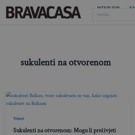
Skip
INTERIJERI
SA
SEARCH
to
FOR:
content
sukulenti na otvorenom
Vrtovi
Sukulenti na otvorenom: Mogu li preživjeti