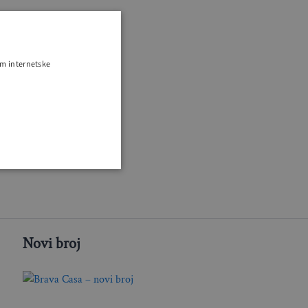
om internetske
Novi broj