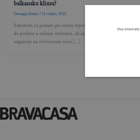
balkansku klimu?
Domagoj Kukec
/
12 veljače, 2025
Sukulenti su poznati po svojoj otpornosti i sposobnosti
Ova internets
da prežive u sušnim uvjetima, ali njihovo uspješno
uzgajanje na otvorenom ovisi […]