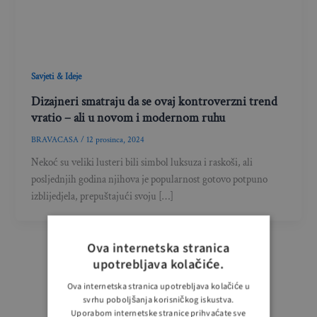
Savjeti & Ideje
Dizajneri smatraju da se ovaj kontroverzni trend
vratio – ali u novom i modernom ruhu
BRAVACASA
/
12 prosinca, 2024
Nekoć su veliki lusteri bili simbol luksuza i raskoši, ali
posljednjih godina njihova je popularnost gotovo potpuno
izblijedjela, prepuštajući svoju […]
Ova internetska stranica
upotrebljava kolačiće.
Ova internetska stranica upotrebljava kolačiće u
svrhu poboljšanja korisničkog iskustva.
Uporabom internetske stranice prihvaćate sve