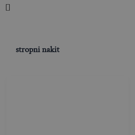
Skip
to
content
stropni nakit