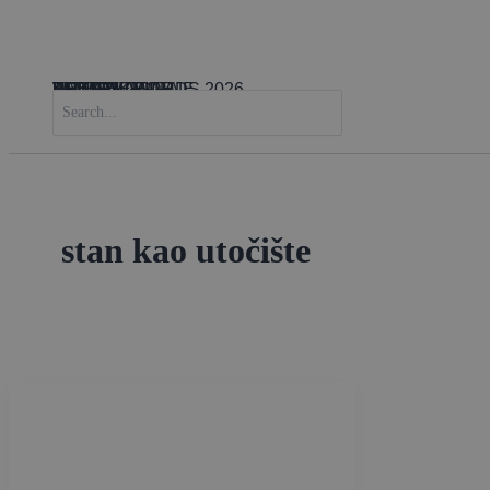
Skip
to
content
INTERIJERI
SAVJETI & IDEJE
ARHITEKTURA
VRTOVI
TEHNOLOGIJA
VIJESTI
LIFESTYLE
DESIGN AWARDS 2026
SEARCH
FOR:
stan kao utočište