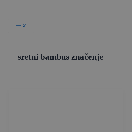
Skip
to
content
sretni bambus značenje