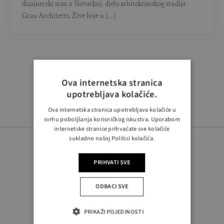
dizajnerski stan u Slovačkoj, djelo arhitektonskog studija
Grau Architects. Žive boje u […]
Ova internetska stranica
upotrebljava kolačiće.
Ova internetska stranica upotrebljava kolačiće u
svrhu poboljšanja korisničkog iskustva. Uporabom
internetske stranice prihvaćate sve kolačiće
sukladno našoj Politici kolačića.
PRIHVATI SVE
ODBACI SVE
PRATITE NAS
PRIKAŽI POJEDINOSTI