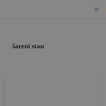
Skip
to
content
šareni stan