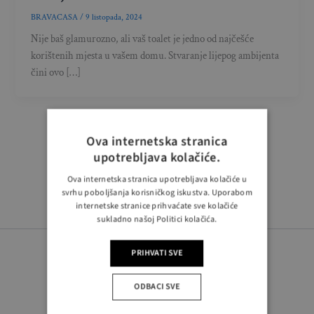
BRAVACASA
/
9 listopada, 2024
Nije baš glamurozno, ali vaš toalet je jedno od najčešće
korištenih mjesta u vašem domu. Stvaranje lijepog ambijenta
čini ovo […]
Ova internetska stranica
upotrebljava kolačiće.
Ova internetska stranica upotrebljava kolačiće u
svrhu poboljšanja korisničkog iskustva. Uporabom
internetske stranice prihvaćate sve kolačiće
sukladno našoj Politici kolačića.
PRIHVATI SVE
ODBACI SVE