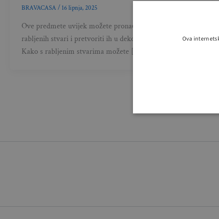
BRAVACASA
/
16 lipnja, 2025
Ove predmete uvijek možete pronaći u trgovinama
rabljenih stvari i pretvoriti ih u dekorativne dragulje.
Ova internets
Kako s rabljenim stvarima možete […]