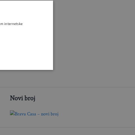
om internetske
Novi broj