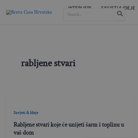
Skip
INTERIJERI
SAVJETI & IDEJE
SEARCH
to
FOR:
content
rabljene stvari
Savjeti & Ideje
Rabljene stvari koje će unijeti šarm i toplinu u
vaš dom