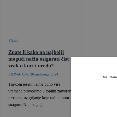
Vijesti
Znate li kako na najbolji
mogući način osigurati čist
zrak u kući i uredu?
BRAVACASA
/
26 studenoga, 2024
Ova intern
Tijekom jeseni i zime puno više
vremena provodimo u toplini zatvorenih
prostora, uz grijanje koje radi punom
snagom. No, uz […]