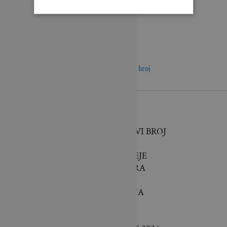
Novi broj
O NAMA
BRAVA CASA – NOVI BROJ
INTERIJERI
SAVJETI & IDEJE
ARHITEKTURA
VRTOVI
TEHNOLOGIJA
VIJESTI
LIFESTYLE