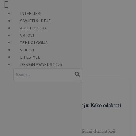
INTERIJERI
Skip
SAVJETI & IDEJE
to
ARHITEKTURA
content
VRTOVI
TEHNOLOGIJA
podne pločice
VIJESTI
LIFESTYLE
DESIGN AWARDS 2026
Search
for:
Kuhinje
Savršene podne pločice za kuhinju: Kako odabrati
i lako održavati
BRAVACASA
/
17 rujna, 2024
Podne pločice u kuhinji predstavljaju ključni element koji