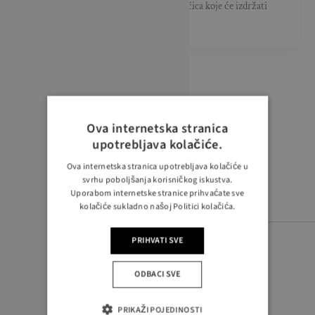
spaja praktičnost i estetiku. Odabir pločica koje će izdržati
svakodnevnu upotrebu, a […]
Ova internetska stranica
upotrebljava kolačiće.
Ova internetska stranica upotrebljava kolačiće u
svrhu poboljšanja korisničkog iskustva.
Uporabom internetske stranice prihvaćate sve
kolačiće sukladno našoj Politici kolačića.
PRIHVATI SVE
ODBACI SVE
PRATITE NAS
PRIKAŽI POJEDINOSTI