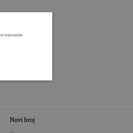
om internetske
Novi broj