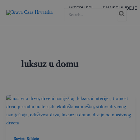
Skip
INTERIJERI
SAVJETI & IDEJE
SEARCH
to
FOR:
content
luksuz u domu
Savjeti & Ideje