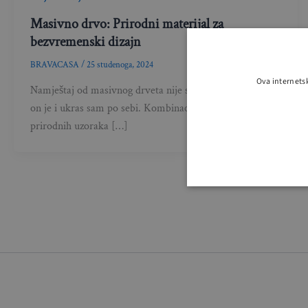
Masivno drvo: Prirodni materijal za
bezvremenski dizajn
BRAVACASA
/
25 studenoga, 2024
Ova internets
Namještaj od masivnog drveta nije samo funkcionalan –
on je i ukras sam po sebi. Kombinacija čvrstoće, ljepote
prirodnih uzoraka […]