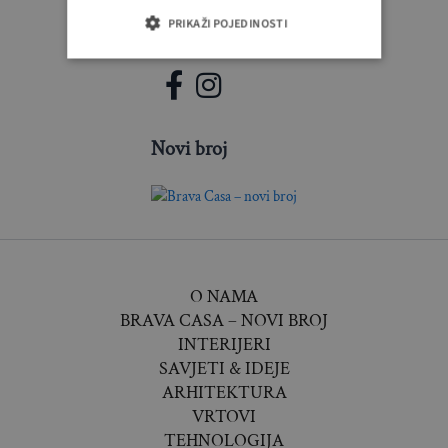
PRIKAŽI POJEDINOSTI
PRATITE NAS
Novi broj
O NAMA
BRAVA CASA – NOVI BROJ
INTERIJERI
SAVJETI & IDEJE
ARHITEKTURA
VRTOVI
TEHNOLOGIJA