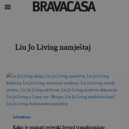
Skip
to
content
Liu Jo Living namještaj
Arhitektura
Kako je poznati svjetski brend transformirao