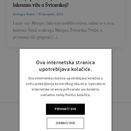
luksuznu vilu u Švicarskoj?
Domagoj Kukec
/
10 listopada, 2024
Lussy-sur-Morges. Iako nije središte svijeta, nalazi se u srcu
kantona Vaud, u okrugu Morges, Švicarska. Ovdje, u
privatnoj vili, potpuni […]
Ova internetska stranica
upotrebljava kolačiće.
Ova internetska stranica upotrebljava kolačiće u
svrhu poboljšanja korisničkog iskustva. Uporabom
internetske stranice prihvaćate sve kolačiće
sukladno našoj Politici kolačića.
PRIHVATI SVE
ODBACI SVE