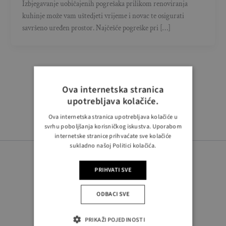
Izbjegavanje uobičajenih pogrešaka prilikom renoviranja
kuhinje može vam uštedjeti vrijeme i novac te osigurati
savršeno uređen prostor. Najčešće pogreške pri […]
Ova internetska stranica
upotrebljava kolačiće.
Ova internetska stranica upotrebljava kolačiće u
svrhu poboljšanja korisničkog iskustva. Uporabom
internetske stranice prihvaćate sve kolačiće
sukladno našoj Politici kolačića.
PRIHVATI SVE
ODBACI SVE
PRATITE NAS
PRIKAŽI POJEDINOSTI