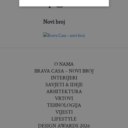
Novi broj
O NAMA
BRAVA CASA – NOVI BROJ
INTERIJERI
SAVJETI & IDEJE
ARHITEKTURA
VRTOVI
TEHNOLOGIJA
VIJESTI
LIFESTYLE
DESIGN AWARDS 2026