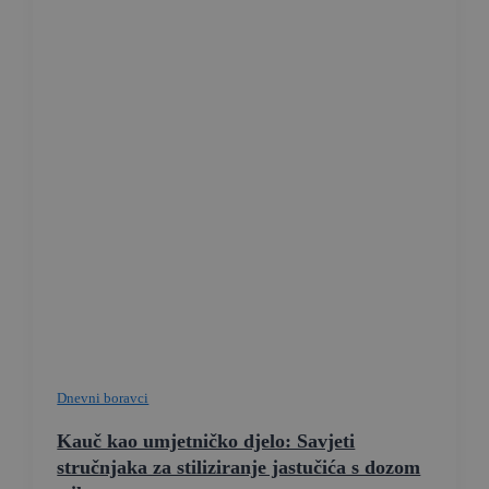
Dnevni boravci
Kauč kao umjetničko djelo: Savjeti
stručnjaka za stiliziranje jastučića s dozom