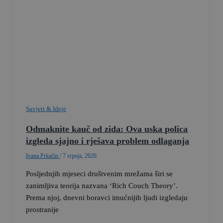
Savjeti & Ideje
Odmaknite kauč od zida: Ova uska polica
izgleda sjajno i rješava problem odlaganja
Ivana Prkačin
/
7 srpnja, 2026
Posljednjih mjeseci društvenim mrežama širi se
zanimljiva teorija nazvana ‘Rich Couch Theory’.
Prema njoj, dnevni boravci imućnijih ljudi izgledaju
prostranije