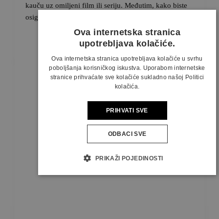
kauču uz omiljeni film ili seriju. Međutim, kako biste
osigurali optimalno uživanje
Ova internetska stranica
upotrebljava kolačiće.
Ova internetska stranica upotrebljava kolačiće u svrhu
poboljšanja korisničkog iskustva. Uporabom internetske
stranice prihvaćate sve kolačiće sukladno našoj Politici
kolačića.
PRIHVATI SVE
ODBACI SVE
PRIKAŽI POJEDINOSTI