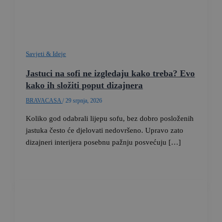
Savjeti & Ideje
Jastuci na sofi ne izgledaju kako treba? Evo
kako ih složiti poput dizajnera
BRAVACASA
/
29 srpnja, 2026
Koliko god odabrali lijepu sofu, bez dobro posloženih
jastuka često će djelovati nedovršeno. Upravo zato
dizajneri interijera posebnu pažnju posvećuju […]