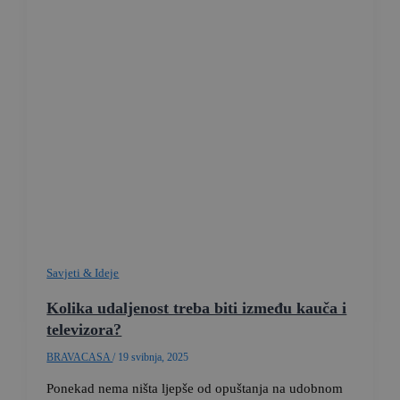
Savjeti & Ideje
Kolika udaljenost treba biti između kauča i
televizora?
BRAVACASA
/
19 svibnja, 2025
Ponekad nema ništa ljepše od opuštanja na udobnom