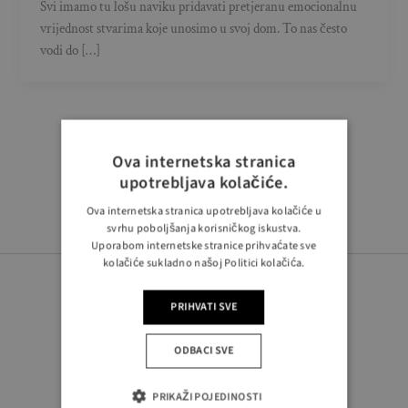
Svi imamo tu lošu naviku pridavati pretjeranu emocionalnu
vrijednost stvarima koje unosimo u svoj dom. To nas često
vodi do […]
Ova internetska stranica
upotrebljava kolačiće.
Ova internetska stranica upotrebljava kolačiće u
svrhu poboljšanja korisničkog iskustva.
Uporabom internetske stranice prihvaćate sve
kolačiće sukladno našoj Politici kolačića.
PRIHVATI SVE
ODBACI SVE
PRATITE NAS
PRIKAŽI POJEDINOSTI