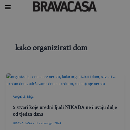
Skip
to
content
kako organizirati dom
Savjeti & Ideje
5 stvari koje uredni ljudi NIKADA ne čuvaju dulje
od tjedan dana
BRAVACASA
/
11 studenoga, 2024