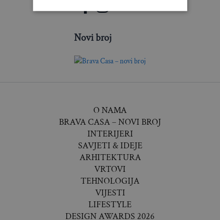
Novi broj
O NAMA
BRAVA CASA – NOVI BROJ
INTERIJERI
SAVJETI & IDEJE
ARHITEKTURA
VRTOVI
TEHNOLOGIJA
VIJESTI
LIFESTYLE
DESIGN AWARDS 2026