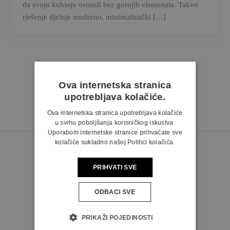
da svoju kuhinju osmisli bez gornjih elemenata. Takvo
rješenje djeluje moderno, minimalistički […]
Ova internetska stranica
upotrebljava kolačiće.
Ova internetska stranica upotrebljava kolačiće
u svrhu poboljšanja korisničkog iskustva.
Uporabom internetske stranice prihvaćate sve
kolačiće sukladno našoj Politici kolačića.
PRIHVATI SVE
ODBACI SVE
PRATITE NAS
PRIKAŽI POJEDINOSTI