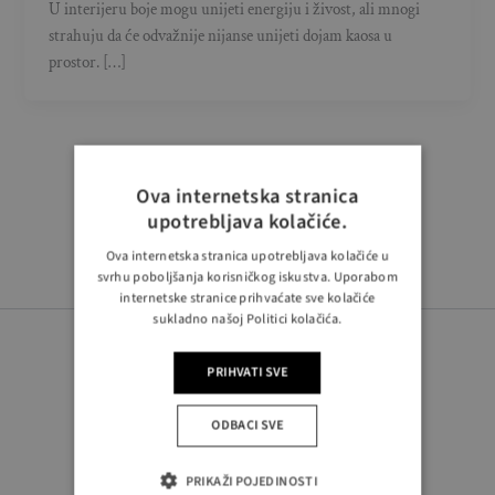
U interijeru boje mogu unijeti energiju i živost, ali mnogi
strahuju da će odvažnije nijanse unijeti dojam kaosa u
prostor. […]
Ova internetska stranica
upotrebljava kolačiće.
Ova internetska stranica upotrebljava kolačiće u
svrhu poboljšanja korisničkog iskustva. Uporabom
internetske stranice prihvaćate sve kolačiće
sukladno našoj Politici kolačića.
PRIHVATI SVE
ODBACI SVE
PRATITE NAS
PRIKAŽI POJEDINOSTI