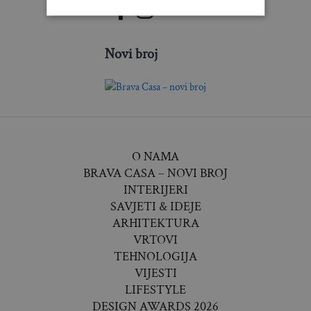
Novi broj
O NAMA
BRAVA CASA – NOVI BROJ
INTERIJERI
SAVJETI & IDEJE
ARHITEKTURA
VRTOVI
TEHNOLOGIJA
VIJESTI
LIFESTYLE
DESIGN AWARDS 2026