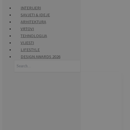
INTERIJERI
SAVJETI & IDEJE
Skip
ARHITEKTURA
to
VRTOVI
content
TEHNOLOGIJA
dizajn polica
VIJESTI
LIFESTYLE
DESIGN AWARDS 2026
Search
for: