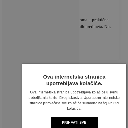
uredne police
BRAVACASA
/
27 studenoga, 2024
Police su nezaobilazan dio svakog doma – praktične
su za odlaganje i izlaganje dragocjenih predmeta. No,
bez pažljive organizacije lako […]
Ova internetska stranica
upotrebljava kolačiće.
Ova internetska stranica upotrebljava kolačiće u svrhu
poboljšanja korisničkog iskustva. Uporabom internetske
stranice prihvaćate sve kolačiće sukladno našoj Politici
kolačića.
PRIHVATI SVE