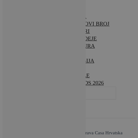
O NAMA
BRAVA CASA – NOVI BROJ
INTERIJERI
SAVJETI & IDEJE
ARHITEKTURA
VRTOVI
TEHNOLOGIJA
VIJESTI
LIFESTYLE
DESIGN AWARDS 2026
SEARCH
FOR:
O nama / Impressum
| Copyright © 2026 Brava Casa Hrvatska