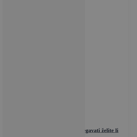
Savjeti & Ideje
10 pogrešaka koje treba izbjegavati želite li