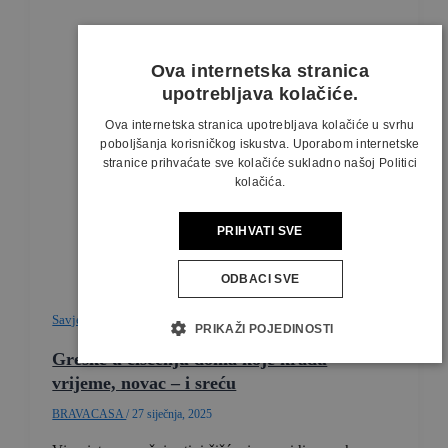
Ova internetska stranica
upotrebljava kolačiće.
Ova internetska stranica upotrebljava kolačiće u svrhu
poboljšanja korisničkog iskustva. Uporabom internetske
stranice prihvaćate sve kolačiće sukladno našoj Politici
kolačića.
PRIHVATI SVE
ODBACI SVE
Savjeti & Ideje
PRIKAŽI POJEDINOSTI
Greške u čišćenju doma koje kradu
vrijeme, novac – i sreću
BRAVACASA
/
27 siječnja, 2025