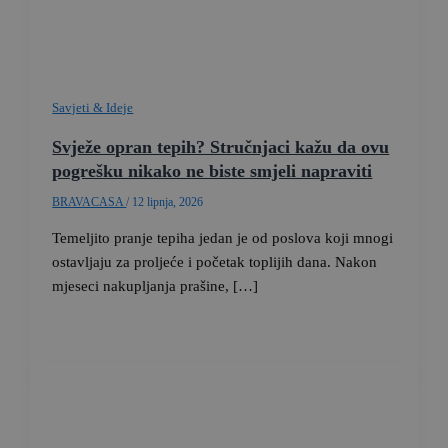
Savjeti & Ideje
Svježe opran tepih? Stručnjaci kažu da ovu
pogrešku nikako ne biste smjeli napraviti
BRAVACASA
/
12 lipnja, 2026
Temeljito pranje tepiha jedan je od poslova koji mnogi
ostavljaju za proljeće i početak toplijih dana. Nakon
mjeseci nakupljanja prašine, […]