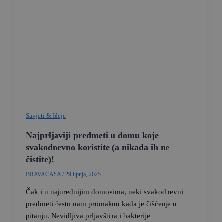
Savjeti & Ideje
Najprljaviji predmeti u domu koje
svakodnevno koristite (a nikada ih ne
čistite)!
BRAVACASA
/
29 lipnja, 2025
Čak i u najurednijim domovima, neki svakodnevni
predmeti često nam promaknu kada je čišćenje u
pitanju. Nevidljiva prljavština i bakterije