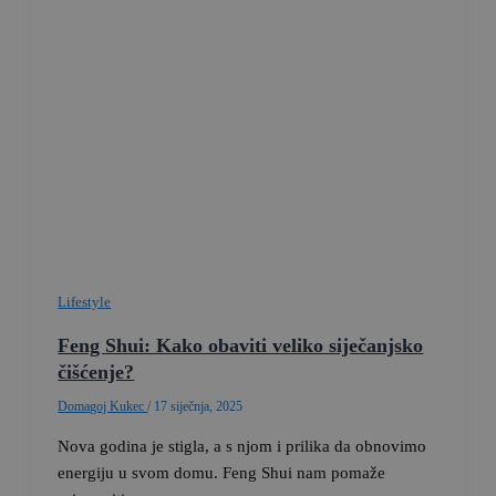
Lifestyle
Feng Shui: Kako obaviti veliko siječanjsko
čišćenje?
Domagoj Kukec
/
17 siječnja, 2025
Nova godina je stigla, a s njom i prilika da obnovimo
energiju u svom domu. Feng Shui nam pomaže