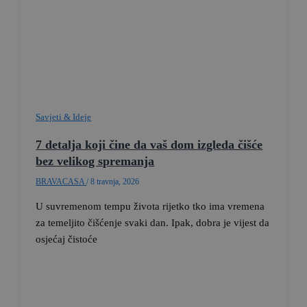
Savjeti & Ideje
7 detalja koji čine da vaš dom izgleda čišće
bez velikog spremanja
BRAVACASA
/
8 travnja, 2026
U suvremenom tempu života rijetko tko ima vremena
za temeljito čišćenje svaki dan. Ipak, dobra je vijest da
osjećaj čistoće