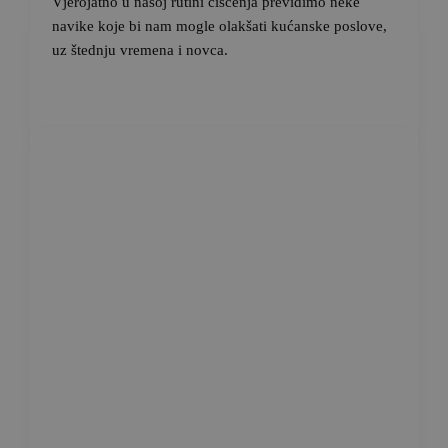
Vjerojatno u našoj rutini čišćenja previdimo neke
navike koje bi nam mogle olakšati kućanske poslove,
uz štednju vremena i novca.