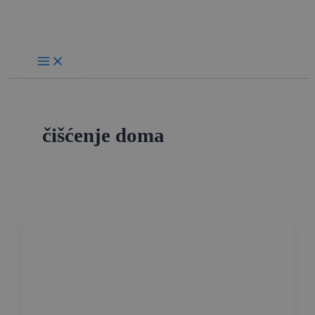
Skip
to
content
čišćenje doma