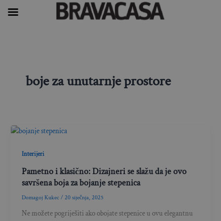
Skip
to
content
boje za unutarnje prostore
Interijeri
Pametno i klasično: Dizajneri se slažu da je ovo
savršena boja za bojanje stepenica
Domagoj Kukec
/
20 siječnja, 2025
Ne možete pogriješiti ako obojate stepenice u ovu elegantnu