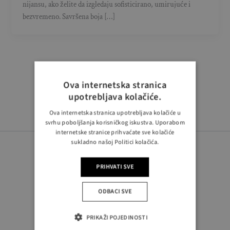
nijansu, ako želite da izgledaju sofisticirano, umirujuće i
bezvremeno. Savršena boja […]
Ova internetska stranica
upotrebljava kolačiće.
Ova internetska stranica upotrebljava kolačiće u
svrhu poboljšanja korisničkog iskustva. Uporabom
internetske stranice prihvaćate sve kolačiće
sukladno našoj Politici kolačića.
PRIHVATI SVE
ODBACI SVE
PRATITE NAS
PRIKAŽI POJEDINOSTI