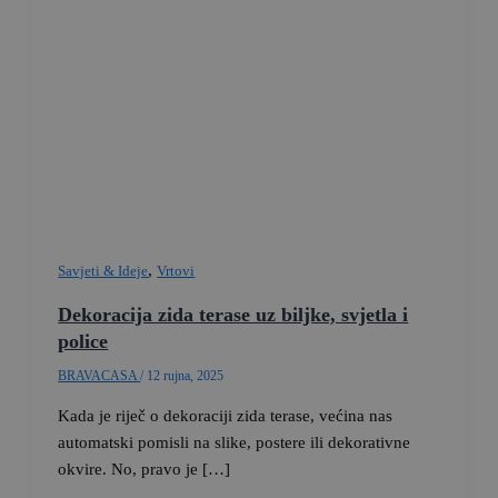
,
Savjeti & Ideje
Vrtovi
Dekoracija zida terase uz biljke, svjetla i
police
BRAVACASA
/
12 rujna, 2025
Kada je riječ o dekoraciji zida terase, većina nas
automatski pomisli na slike, postere ili dekorativne
okvire. No, pravo je […]