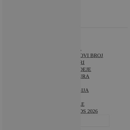
O NAMA
BRAVA CASA – NOVI BROJ
INTERIJERI
SAVJETI & IDEJE
ARHITEKTURA
VRTOVI
TEHNOLOGIJA
VIJESTI
LIFESTYLE
DESIGN AWARDS 2026
SEARCH
FOR: