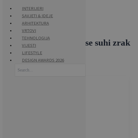
INTERIJERI
SAVJETI & IDEJE
Skip
ARHITEKTURA
to
VRTOVI
content
TEHNOLOGIJA
biljke koje podnose suhi zrak
VIJESTI
LIFESTYLE
DESIGN AWARDS 2026
Search
for: