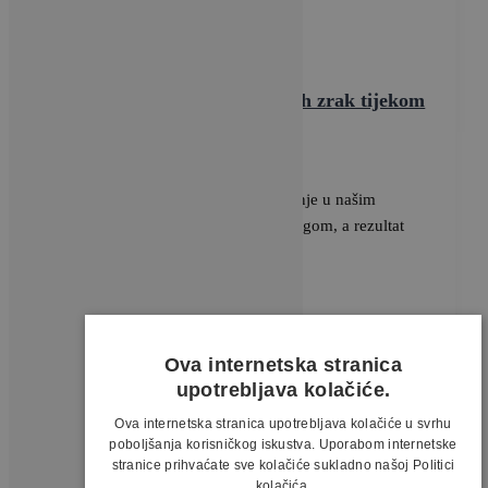
Vrtovi
Sobne biljke koje podnose suh zrak tijekom
zime
BRAVACASA
/
5 studenoga, 2024
Kada temperature vani padnu, grijanje u našim
domovima počinje raditi punom snagom, a rezultat
može biti pregrijan i suh zrak, […]
Ova internetska stranica
upotrebljava kolačiće.
Ova internetska stranica upotrebljava kolačiće u svrhu
poboljšanja korisničkog iskustva. Uporabom internetske
stranice prihvaćate sve kolačiće sukladno našoj Politici
kolačića.