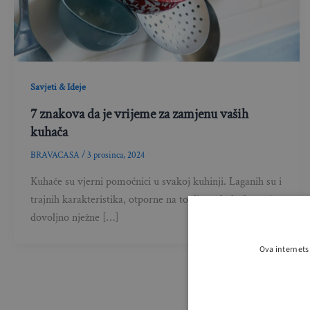
Savjeti & Ideje
7 znakova da je vrijeme za zamjenu vaših
kuhača
BRAVACASA
/
3 prosinca, 2024
Kuhače su vjerni pomoćnici u svakoj kuhinji. Laganih su i
trajnih karakteristika, otporne na toplinu, ekološke su i
dovoljno nježne […]
Ova internets