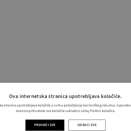
Ova internetska stranica upotrebljava kolačiće.
ka stranica upotrebljava kolačiće u svrhu poboljšanja korisničkog iskustva. Uporab
stranice prihvaćate sve kolačiće sukladno našoj Politici kolačića.
PRIHVATI SVE
ODBACI SVE